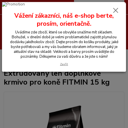
0
ks
CZK
+420 605 255 500
za
0 Kč
Vážení zákazníci, náš e-shop berte,
prosím, orientačně.
Menu
Uvádíme zde zboží, které se obvykle snažíme mít skladem.
Bohužel, v dnešní době je velmi problematické zajistit plynulou
Hledat
dodávku jakéhokoliv zboží. Dejte prosím do košíku produkty, jaké
byste potřebovali a my vás budeme obratem informovat, jaký je
aktuální stav na skladě. Velikosti a barvy prosím uvádějte do
Úvod
Vitamíny a krmiva pro koně
Extrudovaný len doplňkové krmivo pro
poznámky. Děkujeme za vaši důvěru a že jste s námi!
koně FITMIN 15 kg
Zavřít
Extrudovaný len doplňkové
krmivo pro koně FITMIN 15 kg