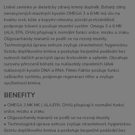
Lněné semínko je dieteticky zdravý krmný doplněk. Bohatý zdroj
nenasycených mastných kyselin OMEGA 3 a 6 MK má vliv na
kvalitu srsti, kůže a kopytní rohoviny, působí protizánětlivě,
podporuje trávení a posiluje imunitní systém. Omega 3 a 6 MK
(ALA, EPA, DHA) přispívají k normální funkci srdce, mozku a zraku.
Oligosacharidy mananů se podílí se na rozvoji imunity.
Technologická úprava extruze zvyšuje stravitelnost, hygienickou
čistotu doplňkového krmiva a poskytuje bezpečné podávání bez
nutnosti dalších pracných úprav šrotováním a vařením. Obsahuje
suroviny přirozeně bohaté na nukleotidy stavebních látek
nukleových kyselin DNA a RNA. Fitmin Faktor posiluje funkci
zažívacího systému, podporuje regeneraci střev a zvyšuje
využitelnost krmiva.
BENEFITY
• OMEGA 3 MK MK ( ALA,EPA, DHA) přispívají k normální funkci
srdce, mozku a zraku
• Oligosacharidy mananů se podílí se na rozvoji imunity
• Technologická úprava extruze zvyšuje stravitelnost, hygienickou
čistotu doplňkového krmiva a poskytuje bezpečné podávání bez