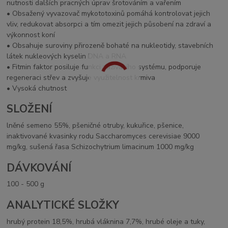
nutnosti dalších pracných úprav šrotováním a vařením
• Obsažený vyvazovač mykototoxinů pomáhá kontrolovat jejich
vliv, redukovat absorpci a tím omezit jejich působení na zdraví a
výkonnost koní
• Obsahuje suroviny přirozeně bohaté na nukleotidy, stavebních
látek nukleových kyselin DNA a RNA
• Fitmin faktor posiluje funkci zažívacího systému, podporuje
regeneraci střev a zvyšuje využitelnost krmiva
• Vysoká chutnost
SLOŽENÍ
lněné semeno 55%, pšeničné otruby, kukuřice, pšenice,
inaktivované kvasinky rodu Saccharomyces cerevisiae 9000
mg/kg, sušená řasa Schizochytrium limacinum 1000 mg/kg
DÁVKOVÁNÍ
100 - 500 g
ANALYTICKÉ SLOŽKY
hrubý protein 18,5%, hrubá vláknina 7,7%, hrubé oleje a tuky,