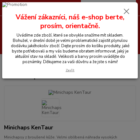
0
ks
CZK
+420 605 255 500
za
0 Kč
Vážení zákazníci, náš e-shop berte,
prosím, orientačně.
Menu
Uvádíme zde zboží, které se obvykle snažíme mít skladem.
Bohužel, v dnešní době je velmi problematické zajistit plynulou
Hledat
dodávku jakéhokoliv zboží. Dejte prosím do košíku produkty, jaké
byste potřebovali a my vás budeme obratem informovat, jaký je
aktuální stav na skladě. Velikosti a barvy prosím uvádějte do
Úvod
Vše pro jezdce
Chapsy
Minichaps KenTaur
poznámky. Děkujeme za vaši důvěru a že jste s námi!
Zavřít
Minichaps KenTaur
Minichaps KenTaur
Minichapsy z broušené kůže. Velmi oblíbená náhrada vysokých