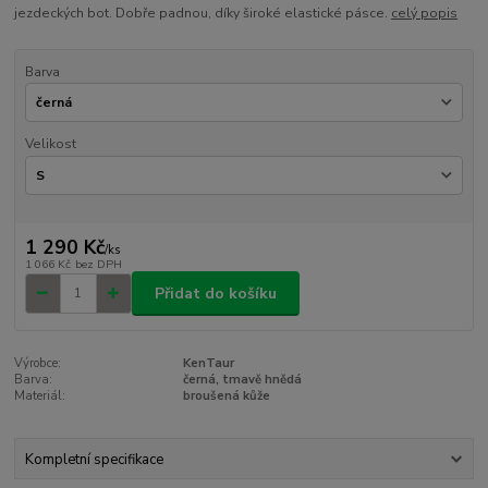
jezdeckých bot. Dobře padnou, díky široké elastické pásce.
celý popis
Barva
Velikost
1 290 Kč
/
ks
1 066 Kč
bez DPH
Přidat do košíku
Výrobce:
KenTaur
Barva:
černá, tmavě hnědá
Materiál:
broušená kůže
Kompletní specifikace