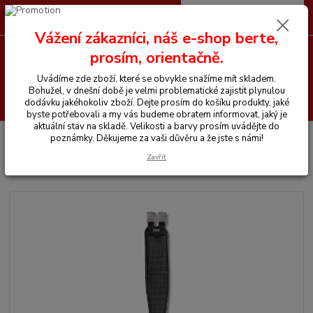
0
ks
CZK
+420 605 255 500
za
0 Kč
Vážení zákazníci, náš e-shop berte,
prosím, orientačně.
Menu
Uvádíme zde zboží, které se obvykle snažíme mít skladem.
Bohužel, v dnešní době je velmi problematické zajistit plynulou
Hledat
dodávku jakéhokoliv zboží. Dejte prosím do košíku produkty, jaké
byste potřebovali a my vás budeme obratem informovat, jaký je
aktuální stav na skladě. Velikosti a barvy prosím uvádějte do
Úvod
Vše pro koně
Podbříšníky
Podbřišník WINTEC
poznámky. Děkujeme za vaši důvěru a že jste s námi!
Zavřít
Podbřišník WINTEC