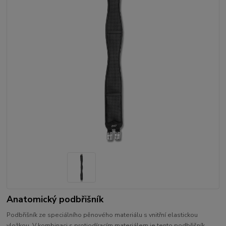
Anatomický podbřišník
Podbřišník ze speciálního pěnového materiálu s vnitřní elastickou
vložkou. V kombinaci s protiodíracím materiálem je tento podbřišník