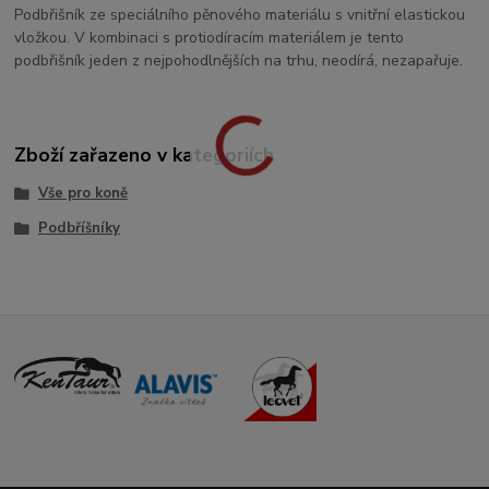
Podbřišník ze
speciálního pěnového materiálu
s
vnitřní elastickou
vložkou.
V
kombinaci
s
protiodíracím materiálem
je
tento
podbřišník jeden
z
nejpohodlnějších
na
trhu, neodírá, nezapařuje.
Zboží zařazeno v kategoriích
Vše pro koně
Podbříšníky