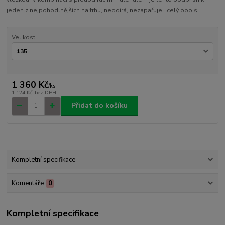
jeden z nejpohodlnějších na trhu, neodírá, nezapařuje.
celý popis
Velikost
1 360 Kč
/
ks
1 124 Kč
bez DPH
Přidat do košíku
Kompletní specifikace
Komentáře
0
Kompletní specifikace