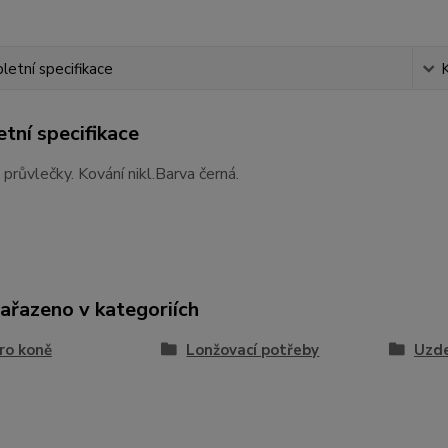
etní specifikace
tní specifikace
průvlečky. Kování nikl.Barva černá.
zařazeno v kategoriích
ro koně
Lonžovací potřeby
Uzde