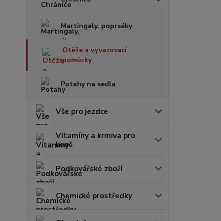
Martingaly, poprsáky
Otěže a vyvazovací
pomůcky
Potahy na sedla
Vše pro jezdce
Vitamíny a krmiva pro
koně
Podkovářské zboží
Chemické prostředky