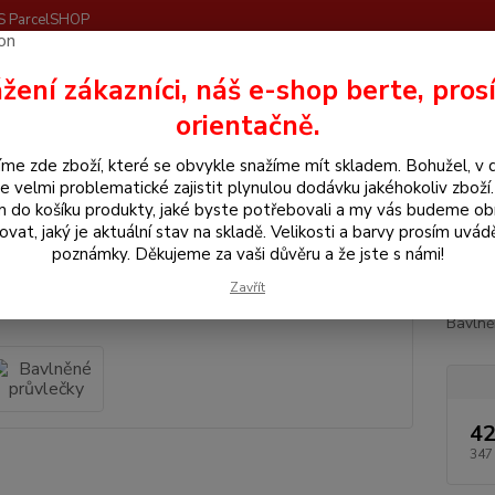
S ParcelSHOP
Nevíte
žení zákazníci, náš e-shop berte, pros
Hledat
+420
orientačně.
me zde zboží, které se obvykle snažíme mít skladem. Bohužel, v 
še pro koně
Otěže a vyvazovací pomůcky
Bavlněné průvlečky
e velmi problematické zajistit plynulou dodávku jakéhokoliv zboží
m do košíku produkty, jaké byste potřebovali a my vás budeme o
něné průvlečky
ovat, jaký je aktuální stav na skladě. Velikosti a barvy prosím uvád
poznámky. Děkujeme za vaši důvěru a že jste s námi!
Bavl
Zavřít
Bavlně
42
347