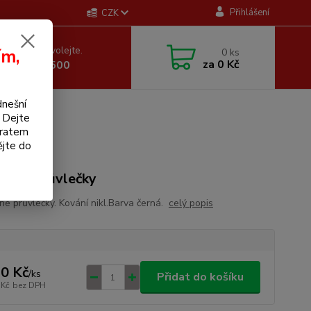
Přihlášení
CZK
 si rady? Zavolejte.
ím,
0
ks
za
0 Kč
 605 255 500
dnešní
. Dejte
bratem
ějte do
něné průvlečky
né průvlečky. Kování nikl.Barva černá.
celý popis
0 Kč
/
ks
Přidat do košíku
 Kč
bez DPH