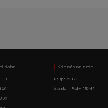
cí doba
Kde nás najdete
6:00
Na spojce 121
8:00
Jesenice u Prahy, 252 42
8:00