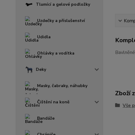
Tlumící a gelové podložky
Uzdečky a příslušenství
Kompl
Udidla
Komple
Bavlněné 
Ohlávky a vodítka
Deky
Masky, čabraky, náhubky
Zboží 
Čištění na koně
Vše p
Bandáže
Chrániče