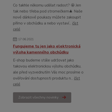
Co takhle někomu udělat radost? 🤩 Jen
tak nebo třeba pod stromečkem🎄 Naše
nové dárkové poukazy můžete zakoupit
přímo v obchůdku a nebo vystaví...
číst
celé
17.06.2021
Fungujeme tu jen jako elektronická
výloha kamenného obchůdku
E-shop budeme stále udržovat jako
takovou elektronickou výlohu obchůdku,
ale před vyzvednutím Vás moc prosíme o
ověřování dostupnosti produktu n...
číst
celé
Zobrazit všechny novinky