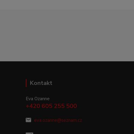
Kontakt
Eva Ozanne
+420 605 255 500
eva.ozanne@seznam.cz