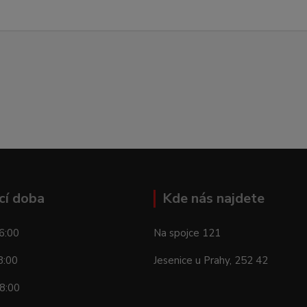
cí doba
Kde nás najdete
6:00
Na spojce 121
8:00
Jesenice u Prahy, 252 42
8:00