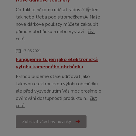
Nové dárkové vouchery
Co takhle někomu udělat radost? 🤩 Jen
tak nebo třeba pod stromečkem🎄 Naše
nové dárkové poukazy můžete zakoupit
přímo v obchůdku a nebo vystaví...
číst
celé
17.06.2021
Fungujeme tu jen jako elektronická
výloha kamenného obchůdku
E-shop budeme stále udržovat jako
takovou elektronickou výlohu obchůdku,
ale před vyzvednutím Vás moc prosíme o
ověřování dostupnosti produktu n...
číst
celé
Zobrazit všechny novinky