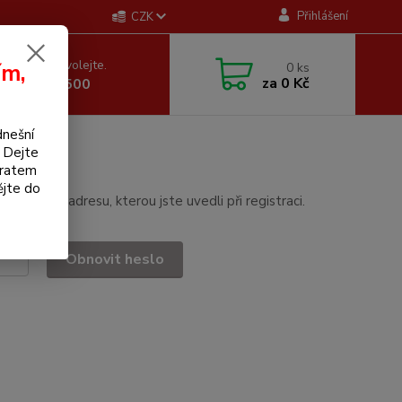
Přihlášení
CZK
 si rady? Zavolejte.
ím,
0
ks
za
0 Kč
 605 255 500
dnešní
. Dejte
bratem
ějte do
mailovou adresu, kterou jste uvedli při registraci.
Obnovit heslo