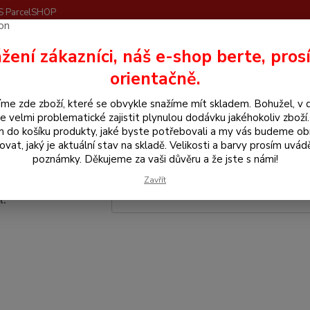
S ParcelSHOP
Nevíte
žení zákazníci, náš e-shop berte, pros
Hledat
+420
orientačně.
me zde zboží, které se obvykle snažíme mít skladem. Bohužel, v 
menuté heslo
e velmi problematické zajistit plynulou dodávku jakéhokoliv zboží
m do košíku produkty, jaké byste potřebovali a my vás budeme o
ovat, jaký je aktuální stav na skladě. Velikosti a barvy prosím uvád
 máte vytvořený účet, ale zapomněli jste své heslo, zadejte svou e-
poznámky. Děkujeme za vaši důvěru a že jste s námi!
ám na ni e-mail s odkazem pro nastavení nového hesla.
Zavřít
l: