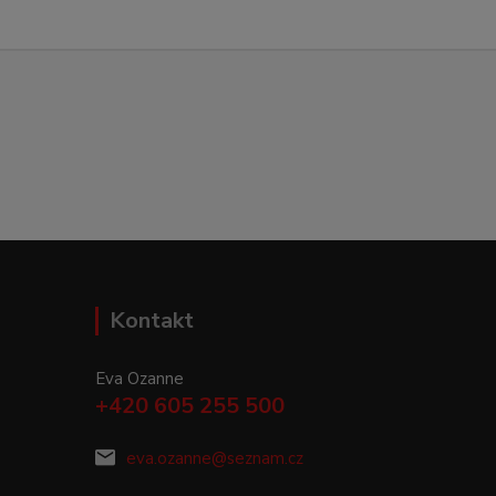
Kontakt
Eva Ozanne
+420 605 255 500
eva.ozanne@seznam.cz