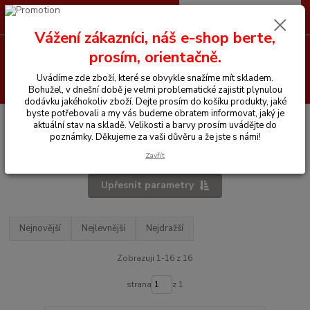
0
ks
CZK
+420 605 255 500
za
0 Kč
Vážení zákazníci, náš e-shop berte,
Menu
prosím, orientačně.
Uvádíme zde zboží, které se obvykle snažíme mít skladem.
Hledat
Bohužel, v dnešní době je velmi problematické zajistit plynulou
dodávku jakéhokoliv zboží. Dejte prosím do košíku produkty, jaké
byste potřebovali a my vás budeme obratem informovat, jaký je
Úvod
Vše pro jezdce
Jezdecké boty
Termoboty
aktuální stav na skladě. Velikosti a barvy prosím uvádějte do
poznámky. Děkujeme za vaši důvěru a že jste s námi!
Termoboty
Zavřít
Upřesnit parametry
Nejnovější
Nejlevnější
Nejdražší
Zobrazuji 1-16 z 16
strana
z 1