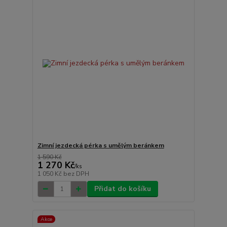
Zimní jezdecká pérka s umělým beránkem
1 590 Kč
1 270 Kč
/
ks
1 050 Kč
bez DPH
Přidat do košíku
Akce