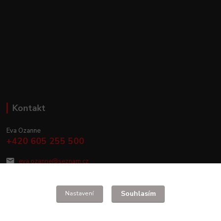
Kontakt
Eva Ozanne
+420 605 255 500
eva.ozanne@seznam.cz
Souhlasím
Nastavení