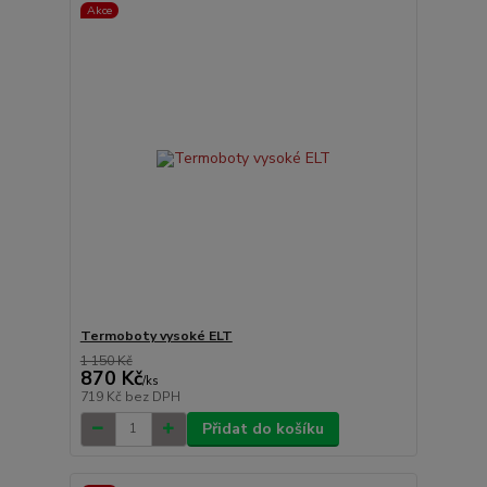
Akce
Termoboty vysoké ELT
1 150 Kč
870 Kč
/
ks
719 Kč
bez DPH
Přidat do košíku