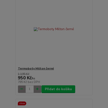
Termoboty Milton černé
1 195 Kč
950 Kč
/
ks
785 Kč
bez DPH
Přidat do košíku
Akce