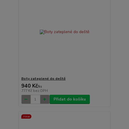
Boty zateplené do deště
940 Kč
/
ks
777 Kč
bez DPH
Přidat do košíku
Akce