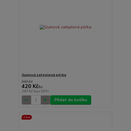
Gumová zateplená pérka
840 Kč
420 Kč
/
ks
347 Kč
bez DPH
Přidat do košíku
Akce