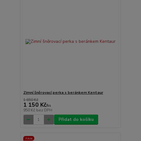
Zimní šněrovací perka s beránkem Kentaur
1 650 Kč
1 150 Kč
/
ks
950 Kč
bez DPH
Přidat do košíku
Akce