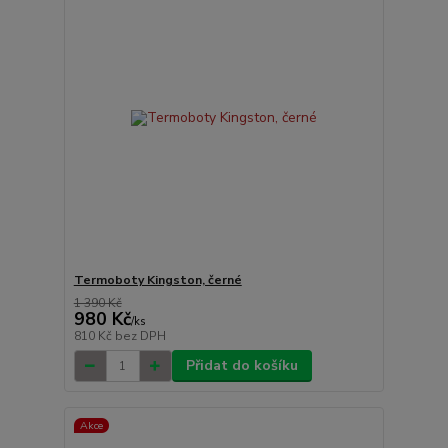
Termoboty Kingston, černé
1 390 Kč
980 Kč
/
ks
810 Kč
bez DPH
Přidat do košíku
Akce