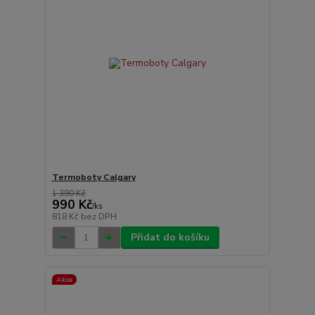
Termoboty Calgary
1 390 Kč
990 Kč
/
ks
818 Kč
bez DPH
Přidat do košíku
Akce