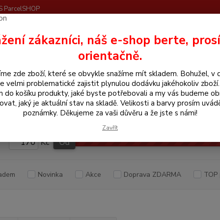
S ParcelSHOP
Nevíte
žení zákazníci, náš e-shop berte, pros
Hledat
+420
orientačně.
me zde zboží, které se obvykle snažíme mít skladem. Bohužel, v 
hradníky
Pásky
e velmi problematické zajistit plynulou dodávku jakéhokoliv zboží
m do košíku produkty, jaké byste potřebovali a my vás budeme o
y
ovat, jaký je aktuální stav na skladě. Velikosti a barvy prosím uvád
poznámky. Děkujeme za vaši důvěru a že jste s námi!
Zavřít
Kč
Od
adem
Novinka
Akce
Doprava ZDARMA
TOP 