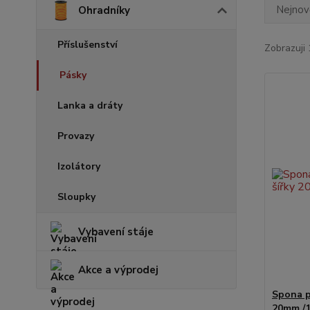
Nejnově
Ohradníky
Příslušenství
Zobrazuji 
Pásky
Lanka a dráty
Provazy
Izolátory
Sloupky
Vybavení stáje
Akce a výprodej
Spona p
20mm /1