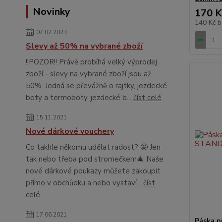
Novinky
170 K
140 Kč
b
07.02.2023
Slevy až 50% na vybrané zboží
!!POZOR!! Právě probíhá velký výprodej
zboží - slevy na vybrané zboží jsou až
50%. Jedná se převážně o rajtky, jezdecké
boty a termoboty, jezdecké b...
číst celé
15.11.2021
Nové dárkové vouchery
Co takhle někomu udělat radost? 🤩 Jen
tak nebo třeba pod stromečkem🎄 Naše
nové dárkové poukazy můžete zakoupit
přímo v obchůdku a nebo vystaví...
číst
celé
17.06.2021
Páska p