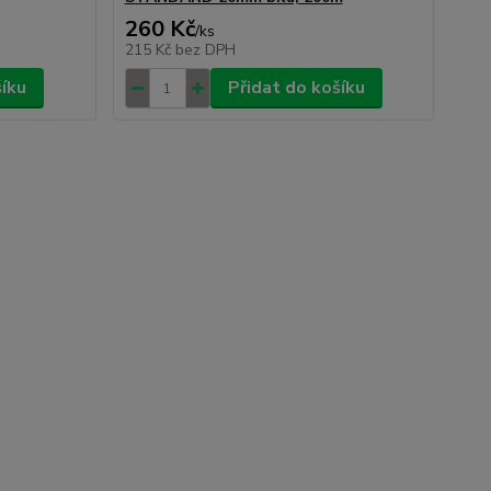
260 Kč
/
ks
215 Kč
bez DPH
šíku
Přidat do košíku