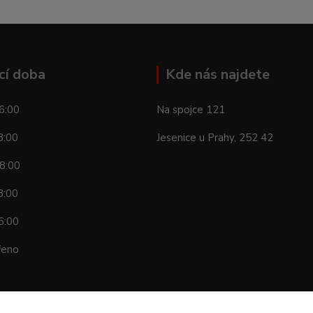
cí doba
Kde nás najdete
6:00
Na spojce 121
8:00
Jesenice u Prahy, 252 42
8:00
8:00
6:00
řeno