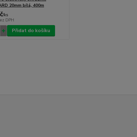
RD 20mm bílá, 400m
č
/
ks
ez DPH
Přidat do košíku