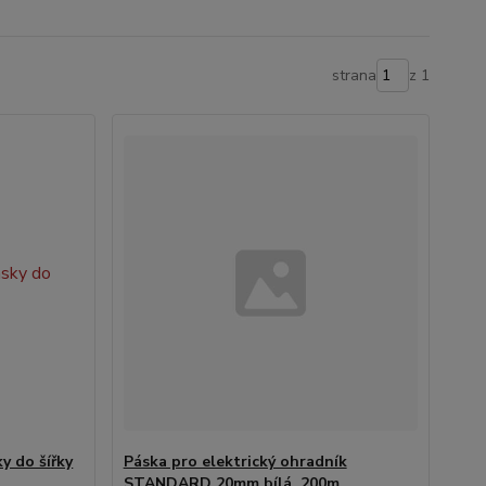
strana
z 1
y do šířky
Páska pro elektrický ohradník
STANDARD 20mm bílá, 200m