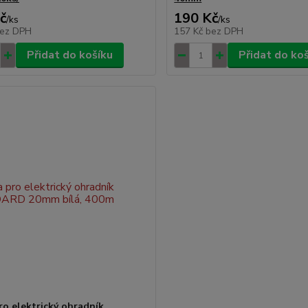
č
190 Kč
/
ks
/
ks
ez DPH
157 Kč
bez DPH
Přidat do košíku
Přidat do ko
ro elektrický ohradník