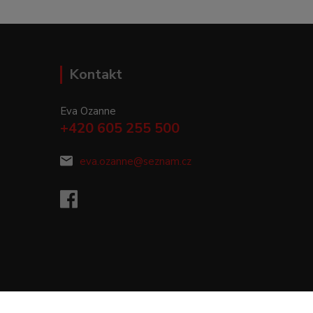
Kontakt
Eva Ozanne
+420 605 255 500
eva.ozanne@seznam.cz