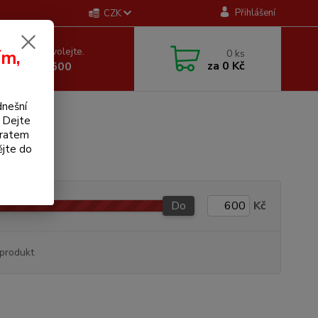
Přihlášení
CZK
 si rady? Zavolejte.
ím,
0
ks
za
0 Kč
 605 255 500
dnešní
. Dejte
bratem
ějte do
Do
Kč
produkt