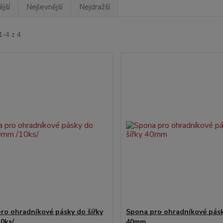
jší
Nejlevnější
Nejdražší
1-4 z 4
ro ohradníkové pásky do šířky
Spona pro ohradníkové pásk
0ks/
40mm