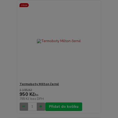
Akce
Termoboty Milton černé
1 195 Kč
950 Kč
/
ks
785 Kč
bez DPH
Přidat do košíku