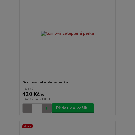
Gumová zateplená pérka
840 Kč
420 Kč
/
ks
347 Kč
bez DPH
Přidat do košíku
Akce