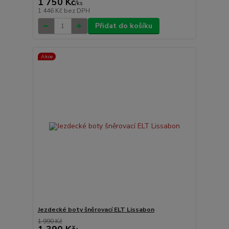
1 750 Kč
/
ks
1 446 Kč
bez DPH
Přidat do košíku
Akce
Jezdecké boty šněrovací ELT Lissabon
1 990 Kč