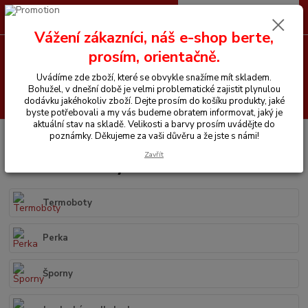
0
ks
CZK
+420 605 255 500
za
0 Kč
Vážení zákazníci, náš e-shop berte,
prosím, orientačně.
Menu
Uvádíme zde zboží, které se obvykle snažíme mít skladem.
Bohužel, v dnešní době je velmi problematické zajistit plynulou
Hledat
dodávku jakéhokoliv zboží. Dejte prosím do košíku produkty, jaké
byste potřebovali a my vás budeme obratem informovat, jaký je
aktuální stav na skladě. Velikosti a barvy prosím uvádějte do
Úvod
Vše pro jezdce
Jezdecké boty
poznámky. Děkujeme za vaši důvěru a že jste s námi!
Zavřít
Jezdecké boty
Termoboty
Perka
Šporny