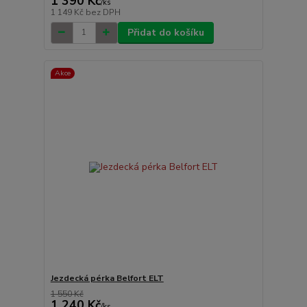
1 390 Kč
/
ks
1 149 Kč
bez DPH
Přidat do košíku
Akce
Jezdecká pérka Belfort ELT
1 550 Kč
1 240 Kč
/
ks