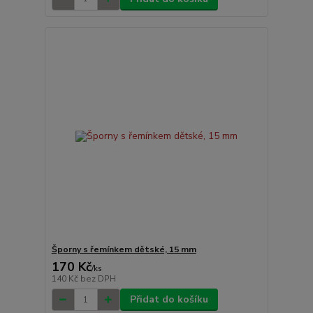
Šporny s řemínkem dětské, 15 mm
170 Kč
/
ks
140 Kč
bez DPH
Přidat do košíku