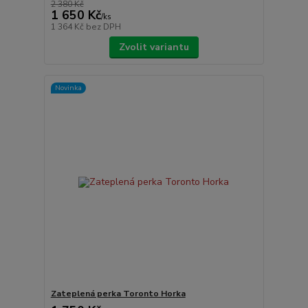
2 380 Kč
1 650 Kč
/
ks
1 364 Kč
bez DPH
Zvolit variantu
Novinka
Zateplená perka Toronto Horka