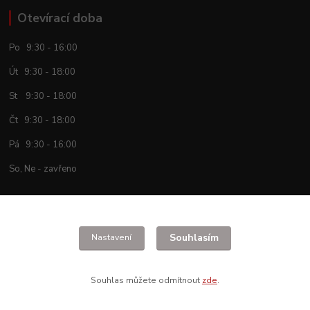
Otevírací doba
Po 9:30 - 16:00
Út 9:30 - 18:00
St 9:30 - 18:00
Čt 9:30 - 18:00
Pá 9:30 - 16:00
So, Ne - zavřeno
Kde nás najdete
Souhlasím
Nastavení
Na spojce 121
Jesenice u Prahy, 252 42
Souhlas můžete odmítnout
zde
.