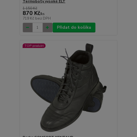
Termoboty vysoké ELT
1 150 Kč
870 Kč
/
ks
719 Kč
bez DPH
Přidat do košíku
TOP produkt