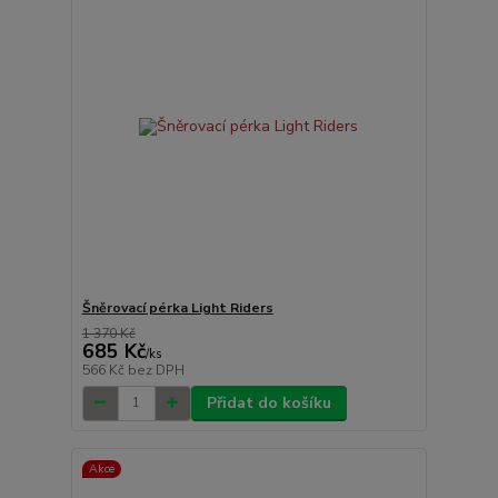
Šněrovací pérka Light Riders
1 370 Kč
685 Kč
/
ks
566 Kč
bez DPH
Přidat do košíku
Akce