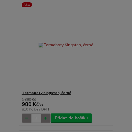
Akce
Termoboty Kingston, černé
1 390 Kč
980 Kč
/
ks
810 Kč
bez DPH
Přidat do košíku