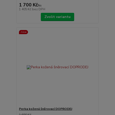
1 700 Kč
/
ks
1 405 Kč
bez DPH
Zvolit variantu
Akce
Perka kožená šněrovací DOPRODEJ
1 690 Kč