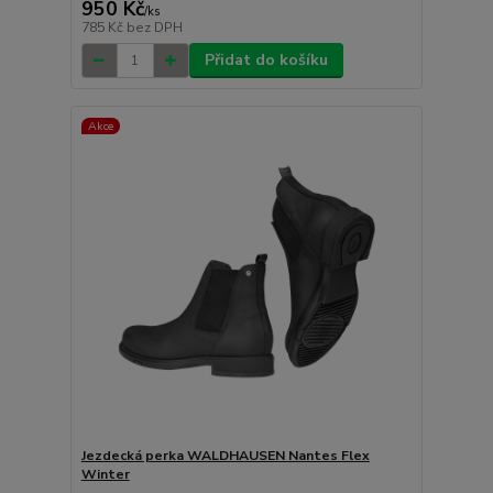
950 Kč
/
ks
785 Kč
bez DPH
Přidat do košíku
Akce
Jezdecká perka WALDHAUSEN Nantes Flex
Winter