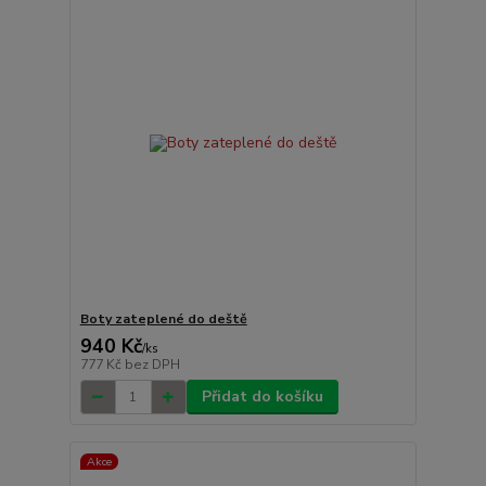
Boty zateplené do deště
940 Kč
/
ks
777 Kč
bez DPH
Přidat do košíku
Akce