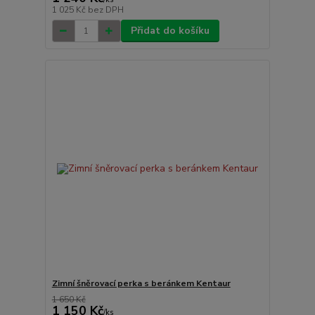
1 025 Kč
bez DPH
Přidat do košíku
Zimní šněrovací perka s beránkem Kentaur
1 650 Kč
1 150 Kč
/
ks