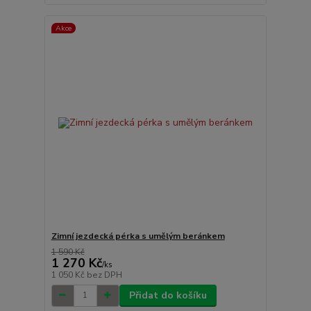
Akce
Zimní jezdecká pérka s umělým beránkem
1 590 Kč
1 270 Kč
/
ks
1 050 Kč
bez DPH
Přidat do košíku