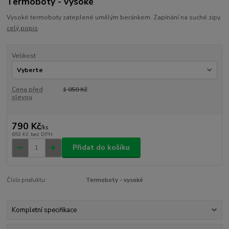
Termoboty - vysoké
Vysoké termoboty zateplené umělým beránkem. Zapínání na suché zipy.
celý popis
Velikost
Cena před
1 050 Kč
slevou
790 Kč
/
ks
653 Kč
bez DPH
Přidat do košíku
Číslo produktu:
Termoboty - vysoké
Kompletní specifikace