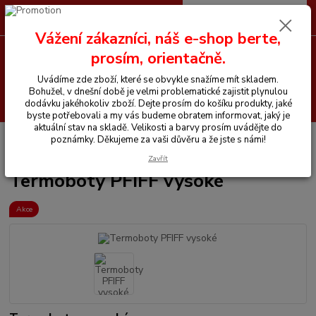
0
ks
CZK
+420 605 255 500
za
0 Kč
Vážení zákazníci, náš e-shop berte,
prosím, orientačně.
Menu
Uvádíme zde zboží, které se obvykle snažíme mít skladem.
Bohužel, v dnešní době je velmi problematické zajistit plynulou
Hledat
dodávku jakéhokoliv zboží. Dejte prosím do košíku produkty, jaké
byste potřebovali a my vás budeme obratem informovat, jaký je
aktuální stav na skladě. Velikosti a barvy prosím uvádějte do
Úvod
Vše pro jezdce
Jezdecké boty
Termoboty
Termoboty PFIFF
poznámky. Děkujeme za vaši důvěru a že jste s námi!
vysoké
Zavřít
Termoboty PFIFF vysoké
Akce