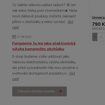
Co takhle někomu udělat radost? 🤩 Jen
tak nebo třeba pod stromečkem🎄 Naše
nové dárkové poukazy můžete zakoupit
Univerz
přímo v obchůdku a nebo vystaví...
číst
790 K
celé
653 Kč
b
17.06.2021
Fungujeme tu jen jako elektronická
výloha kamenného obchůdku
E-shop budeme stále udržovat jako
takovou elektronickou výlohu obchůdku,
ale před vyzvednutím Vás moc prosíme o
ověřování dostupnosti produktu n...
číst
celé
Zobrazit všechny novinky