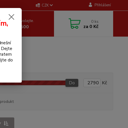
Přihlášení
CZK
 si rady? Zavolejte.
ím,
0
ks
za
0 Kč
 605 255 500
dnešní
. Dejte
bratem
ějte do
Do
Kč
produkt
y