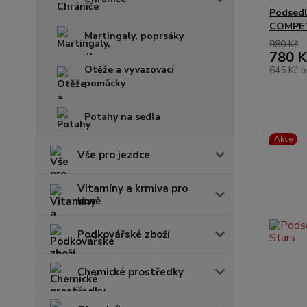
Podsed
COMPE
Martingaly, poprsáky
980 Kč
780 K
Otěže a vyvazovací
645 Kč
b
pomůcky
Potahy na sedla
Akce
Vše pro jezdce
Vitamíny a krmiva pro
koně
Podkovářské zboží
Chemické prostředky