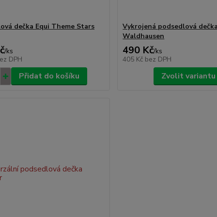
ová dečka Equi Theme Stars
Vykrojená podsedlová dečk
Waldhausen
č
490 Kč
/
ks
/
ks
ez DPH
405 Kč
bez DPH
Přidat do košíku
Zvolit variantu