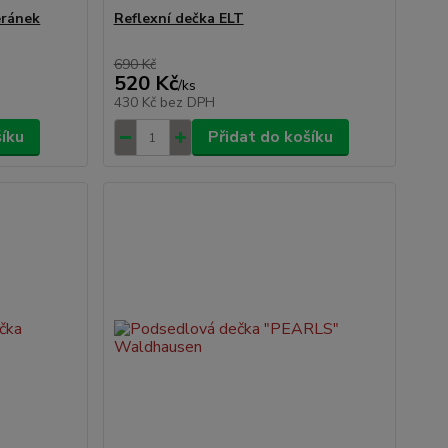
eránek
Reflexní dečka ELT
690 Kč
520 Kč
/
ks
430 Kč
bez DPH
šíku
Přidat do košíku