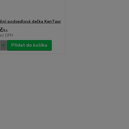
ální podsedlová dečka KenTaur
č
/
ks
ez DPH
Přidat do košíku