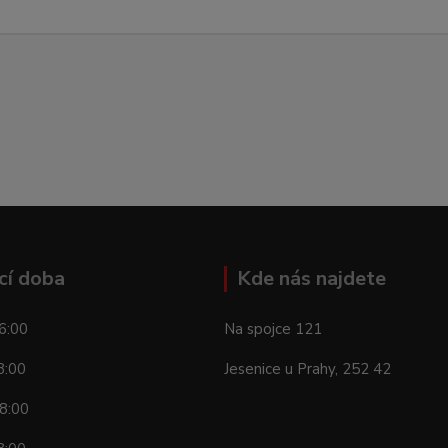
cí doba
Kde nás najdete
6:00
Na spojce 121
8:00
Jesenice u Prahy, 252 42
8:00