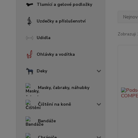
Tlumící a gelové podložky
Nejnově
Uzdečky a příslušenství
Zobrazuji 
Udidla
Ohlávky a vodítka
Deky
Masky, čabraky, náhubky
Čištění na koně
Bandáže
Chrániče