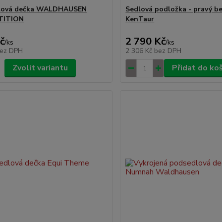
lová dečka WALDHAUSEN
Sedlová podložka - pravý b
TITION
KenTaur
č
2 790 Kč
/
ks
/
ks
ez DPH
2 306 Kč
bez DPH
Zvolit variantu
Přidat do ko