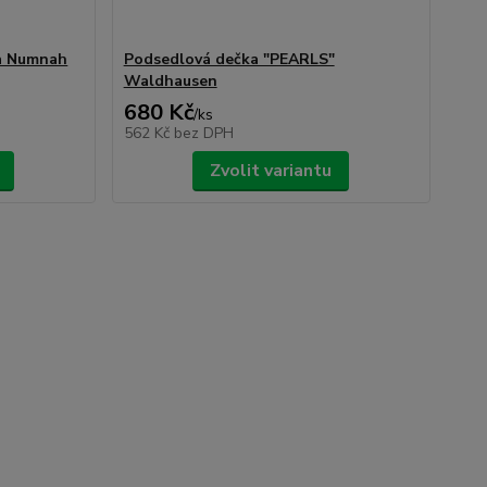
a Numnah
Podsedlová dečka "PEARLS"
Waldhausen
680 Kč
/
ks
562 Kč
bez DPH
Zvolit variantu