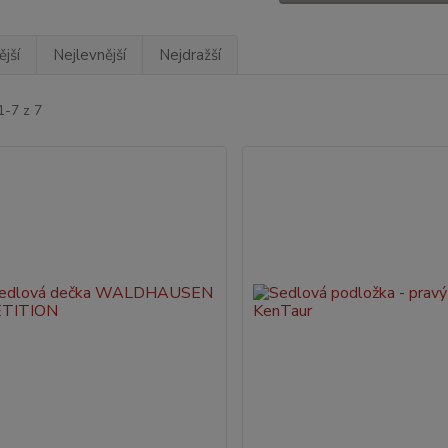
jší
Nejlevnější
Nejdražší
1-7 z 7