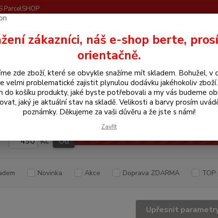
S ParcelSHOP
Nevíte
žení zákazníci, náš e-shop berte, pros
Hledat
+420
orientačně.
me zde zboží, které se obvykle snažíme mít skladem. Bohužel, v 
še pro koně
Dečky
e velmi problematické zajistit plynulou dodávku jakéhokoliv zboží
m do košíku produkty, jaké byste potřebovali a my vás budeme o
ky
ovat, jaký je aktuální stav na skladě. Velikosti a barvy prosím uvád
poznámky. Děkujeme za vaši důvěru a že jste s námi!
Zavřít
Kč
Od
adem
Novinka
Akce
Doprava ZDARMA
TOP 
Upřesnit parametr