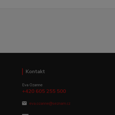
Kontakt
Eva Ozanne
+420 605 255 500
eva.ozanne@seznam.cz