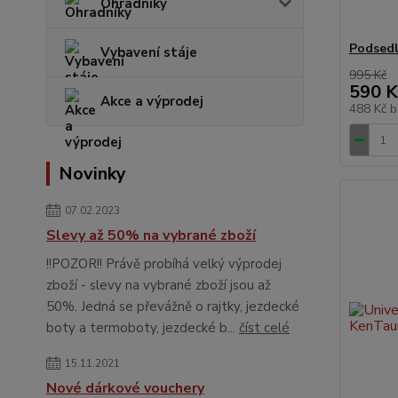
Ohradníky
Podsedl
Vybavení stáje
995 Kč
590 K
Akce a výprodej
488 Kč
b
Novinky
07.02.2023
Slevy až 50% na vybrané zboží
!!POZOR!! Právě probíhá velký výprodej
zboží - slevy na vybrané zboží jsou až
50%. Jedná se převážně o rajtky, jezdecké
boty a termoboty, jezdecké b...
číst celé
15.11.2021
Nové dárkové vouchery