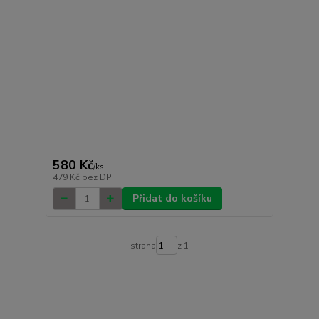
580 Kč
/
ks
479 Kč
bez DPH
Přidat do košíku
strana
z 1