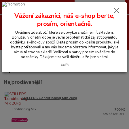
0
ks
CZK
+420 605 255 500
za
0 Kč
Vážení zákazníci, náš e-shop berte,
prosím, orientačně.
Menu
Uvádíme zde zboží, které se obvykle snažíme mít skladem.
Bohužel, v dnešní době je velmi problematické zajistit plynulou
Hledat
dodávku jakéhokoliv zboží. Dejte prosím do košíku produkty, jaké
byste potřebovali a my vás budeme obratem informovat, jaký je
aktuální stav na skladě. Velikosti a barvy prosím uvádějte do
Úvod
Vitamíny a krmiva pro koně
Spillers
poznámky. Děkujeme za vaši důvěru a že jste s námi!
Zavřít
Spillers
Nejprodávanější
1.
SPILLERS Conditioning Mix 20kg
Conditioning Mix
700 Kč
625 Kč bez DPH
TOP produkt