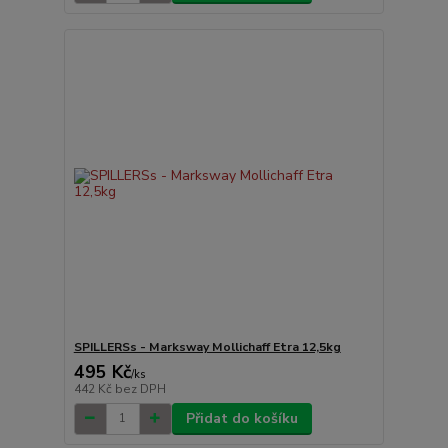
SPILLERSs - Marksway Mollichaff Etra 12,5kg
495 Kč
/
ks
442 Kč
bez DPH
Přidat do košíku