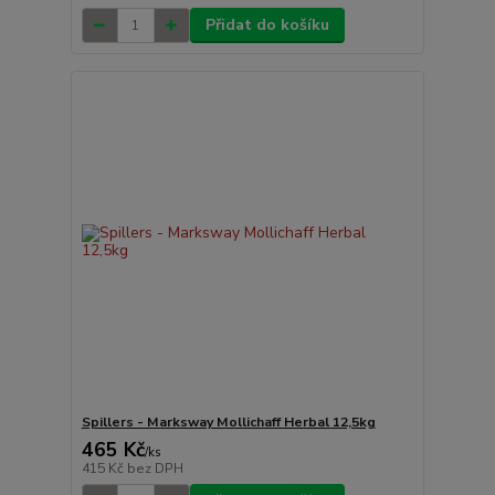
Přidat do košíku
Spillers - Marksway Mollichaff Herbal 12,5kg
465 Kč
/
ks
415 Kč
bez DPH