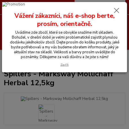
0
ks
CZK
+420 605 255 500
za
0 Kč
Vážení zákazníci, náš e-shop berte,
prosím, orientačně.
Menu
Uvádíme zde zboží, které se obvykle snažíme mít skladem.
Bohužel, v dnešní době je velmi problematické zajistit plynulou
Hledat
dodávku jakéhokoliv zboží. Dejte prosím do košíku produkty, jaké
byste potřebovali a my vás budeme obratem informovat, jaký je
aktuální stav na skladě. Velikosti a barvy prosím uvádějte do
Úvod
Vitamíny a krmiva pro koně
Spillers - Marksway Mollichaff
poznámky. Děkujeme za vaši důvěru a že jste s námi!
Herbal 12,5kg
Zavřít
Spillers - Marksway Mollichaff
Herbal 12,5kg