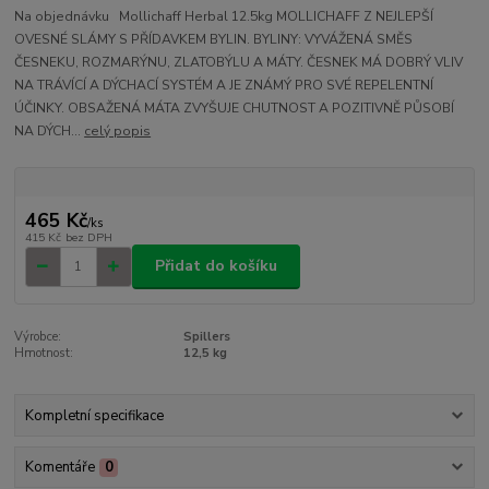
Na objednávku Mollichaff Herbal 12.5kg MOLLICHAFF Z NEJLEPŠÍ
OVESNÉ SLÁMY S PŘÍDAVKEM BYLIN. BYLINY: VYVÁŽENÁ SMĚS
ČESNEKU, ROZMARÝNU, ZLATOBÝLU A MÁTY. ČESNEK MÁ DOBRÝ VLIV
NA TRÁVÍCÍ A DÝCHACÍ SYSTÉM A JE ZNÁMÝ PRO SVÉ REPELENTNÍ
ÚČINKY. OBSAŽENÁ MÁTA ZVYŠUJE CHUTNOST A POZITIVNĚ PŮSOBÍ
NA DÝCH...
celý popis
465 Kč
/
ks
415 Kč
bez DPH
Přidat do košíku
Výrobce:
Spillers
Hmotnost:
12,5 kg
Kompletní specifikace
Komentáře
0