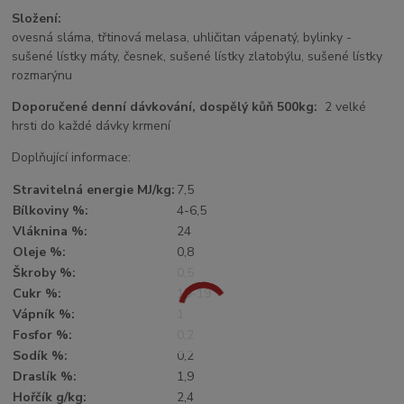
Složení:
ovesná sláma, třtinová melasa, uhličitan vápenatý, bylinky -
sušené lístky máty, česnek, sušené lístky zlatobýlu, sušené lístky
rozmarýnu
Doporučené denní dávkování, dospělý kůň 500kg:
2 velké
hrsti do každé dávky krmení
Doplňující informace:
Stravitelná energie MJ/kg:
7,5
Bílkoviny %:
4-6,5
Vláknina %:
24
Oleje %:
0,8
Škroby %:
0,5
Cukr %:
15-19
Vápník %:
1
Fosfor %:
0,2
Sodík %:
0,2
Draslík %:
1,9
Hořčík g/kg:
2,4