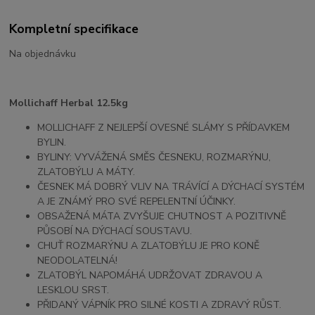
Kompletní specifikace
Na objednávku
Mollichaff Herbal 12.5kg
MOLLICHAFF Z NEJLEPŠÍ OVESNÉ SLÁMY S PŘÍDAVKEM
BYLIN.
BYLINY: VYVÁŽENÁ SMĚS ČESNEKU, ROZMARÝNU,
ZLATOBÝLU A MÁTY.
ČESNEK MÁ DOBRÝ VLIV NA TRÁVÍCÍ A DÝCHACÍ SYSTÉM
A JE ZNÁMÝ PRO SVÉ REPELENTNÍ ÚČINKY.
OBSAŽENÁ MÁTA ZVYŠUJE CHUTNOST A POZITIVNĚ
PŮSOBÍ NA DÝCHACÍ SOUSTAVU.
CHUŤ ROZMARÝNU A ZLATOBÝLU JE PRO KONĚ
NEODOLATELNÁ!
ZLATOBÝL NAPOMÁHÁ UDRŽOVAT ZDRAVOU A
LESKLOU SRST.
PŘIDANÝ VÁPNÍK PRO SILNÉ KOSTI A ZDRAVÝ RŮST.