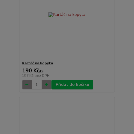
Kartáč na kopyta
190 Kč
/
ks
157 Kč
bez DPH
Přidat do košíku