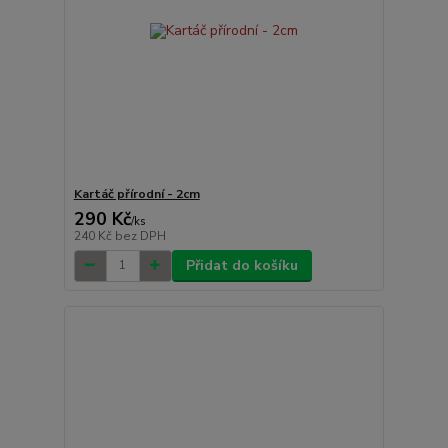
Kartáč přírodní - 2cm
290 Kč
/
ks
240 Kč
bez DPH
Přidat do košíku