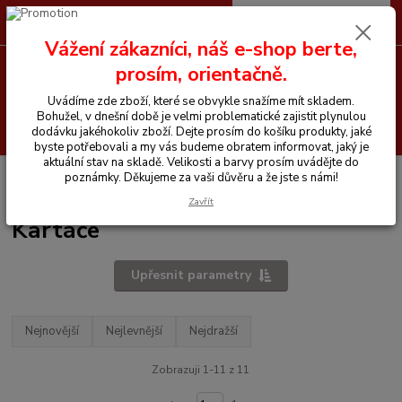
0
ks
CZK
+420 605 255 500
za
0 Kč
Vážení zákazníci, náš e-shop berte,
prosím, orientačně.
Menu
Uvádíme zde zboží, které se obvykle snažíme mít skladem.
Bohužel, v dnešní době je velmi problematické zajistit plynulou
Hledat
dodávku jakéhokoliv zboží. Dejte prosím do košíku produkty, jaké
byste potřebovali a my vás budeme obratem informovat, jaký je
aktuální stav na skladě. Velikosti a barvy prosím uvádějte do
Úvod
Vše pro koně
Čištění na koně
Kartáče, hřebeny, háčky, hřbílka...
poznámky. Děkujeme za vaši důvěru a že jste s námi!
Kartáče
Zavřít
Kartáče
Upřesnit parametry
Nejnovější
Nejlevnější
Nejdražší
Zobrazuji 1-11 z 11