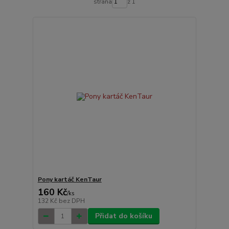
strana
z 1
Pony kartáč KenTaur
160 Kč
/
ks
132 Kč
bez DPH
Přidat do košíku