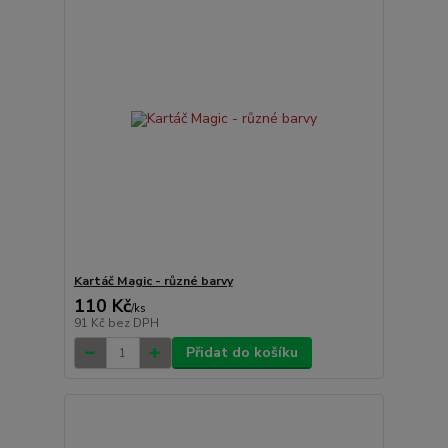
Kartáč Magic - různé barvy
110 Kč
/
ks
91 Kč
bez DPH
Přidat do košíku