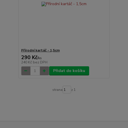
Přírodní kartáč - 1,5cm
290 Kč
/
ks
240 Kč
bez DPH
Přidat do košíku
strana
z 1