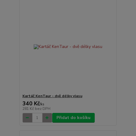
Kartáč KenTaur - dvě délky vlasu
340 Kč
/
ks
281 Kč
bez DPH
Přidat do košíku