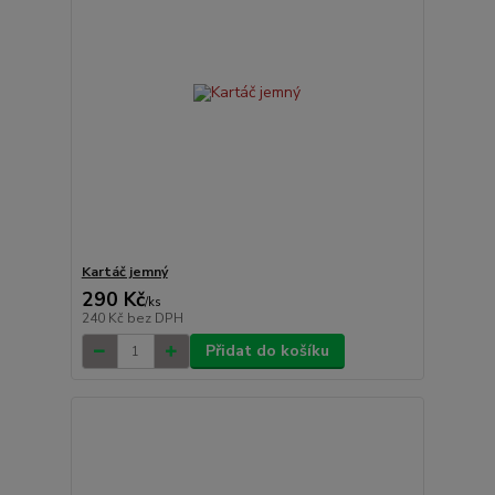
Kartáč jemný
290 Kč
/
ks
240 Kč
bez DPH
Přidat do košíku