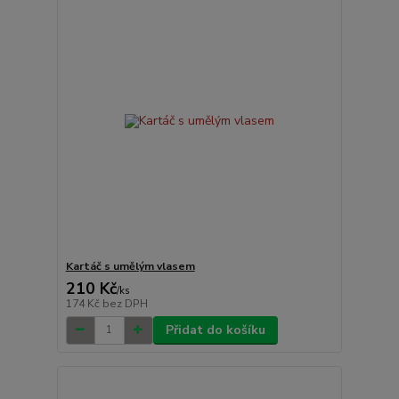
Kartáč s umělým vlasem
210 Kč
/
ks
174 Kč
bez DPH
Přidat do košíku