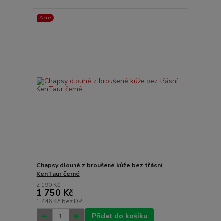
Akce
Chapsy dlouhé z broušené kůže bez třásní
KenTaur černé
2 190 Kč
1 750 Kč
1 446 Kč
bez DPH
Přidat do košíku