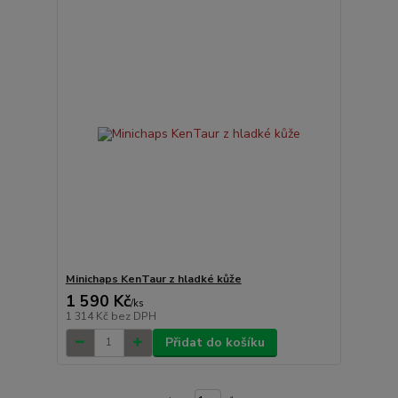
Minichaps KenTaur z hladké kůže
1 590 Kč
/
ks
1 314 Kč
bez DPH
Přidat do košíku