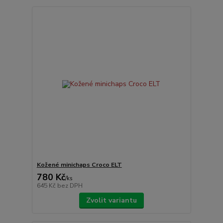
Kožené minichaps Croco ELT
780 Kč
/
ks
645 Kč
bez DPH
Zvolit variantu