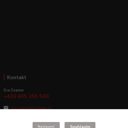
Kontakt
Eva Ozanne
+420 605 255 500
eva.ozanne@seznam.cz
Souhlasím
Nastavení