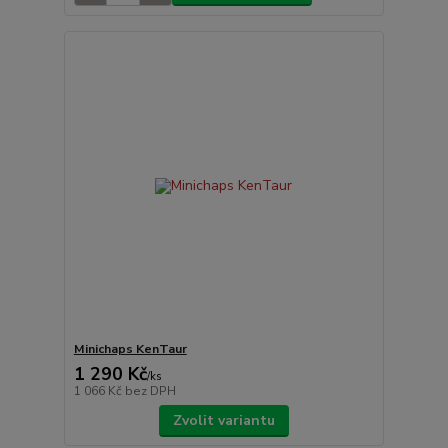
Minichaps KenTaur
1 290 Kč
/
ks
1 066 Kč
bez DPH
Zvolit variantu