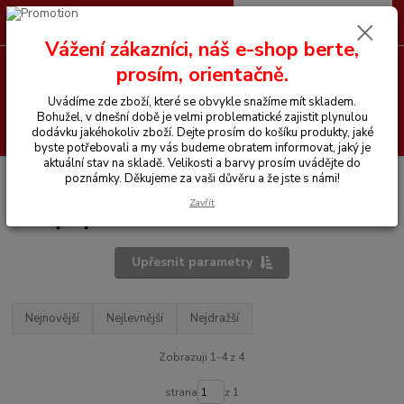
0
ks
CZK
+420 605 255 500
za
0 Kč
Vážení zákazníci, náš e-shop berte,
prosím, orientačně.
Menu
Uvádíme zde zboží, které se obvykle snažíme mít skladem.
Bohužel, v dnešní době je velmi problematické zajistit plynulou
Hledat
dodávku jakéhokoliv zboží. Dejte prosím do košíku produkty, jaké
byste potřebovali a my vás budeme obratem informovat, jaký je
aktuální stav na skladě. Velikosti a barvy prosím uvádějte do
Úvod
Vše pro jezdce
Chapsy
poznámky. Děkujeme za vaši důvěru a že jste s námi!
Zavřít
Chapsy
Upřesnit parametry
Nejnovější
Nejlevnější
Nejdražší
Zobrazuji 1-4 z 4
strana
z 1