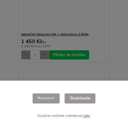
Jablečný Geloren HA s chlorellou 1350g
1 450 Kč
/
ks
1 295 Kč
bez DPH
Přidat do košíku
Souhlasím
Nastavení
Souhlas můžete odmítnout
zde
.