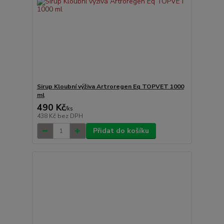
Sirup Kloubní výživa Artroregen Eq TOPVET 1000
ml
490 Kč
/
ks
438 Kč
bez DPH
Přidat do košíku