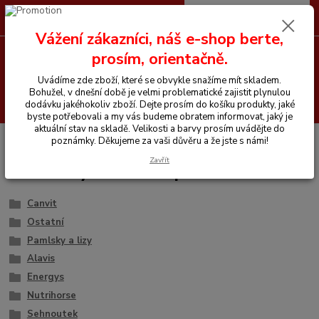
0
ks
CZK
+420 605 255 500
za
0 Kč
Vážení zákazníci, náš e-shop berte,
prosím, orientačně.
Menu
Uvádíme zde zboží, které se obvykle snažíme mít skladem.
Bohužel, v dnešní době je velmi problematické zajistit plynulou
Hledat
dodávku jakéhokoliv zboží. Dejte prosím do košíku produkty, jaké
byste potřebovali a my vás budeme obratem informovat, jaký je
aktuální stav na skladě. Velikosti a barvy prosím uvádějte do
Úvod
Vitamíny a krmiva pro koně
poznámky. Děkujeme za vaši důvěru a že jste s námi!
Zavřít
Vitamíny a krmiva pro koně
Canvit
Ostatní
Pamlsky a lizy
Alavis
Energys
Nutrihorse
Sehnoutek