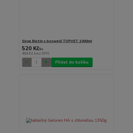
Sirup Biotin s boswelií TOPVET 1000ml
520 Kč
/
ks
464 Kč
bez DPH
Přidat do košíku