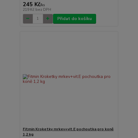
245 Kč
/
ks
219 Kč
bez DPH
Přidat do košíku
Fitmin Kroketky mrkev+vit.E pochoutka pro koně
1,2 kg