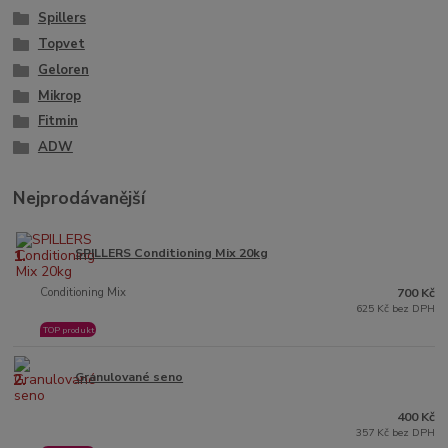
Spillers
Topvet
Geloren
Mikrop
Fitmin
ADW
Nejprodávanější
1.
SPILLERS Conditioning Mix 20kg
Conditioning Mix
700 Kč
625 Kč bez DPH
TOP produkt
2.
Granulované seno
400 Kč
357 Kč bez DPH