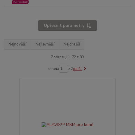
TOP produkt
Upřesnit parametry
Nejnovější
Nejlevnější
Nejdražší
Zobrazuji 1-72 z 89
strana
z 2
další