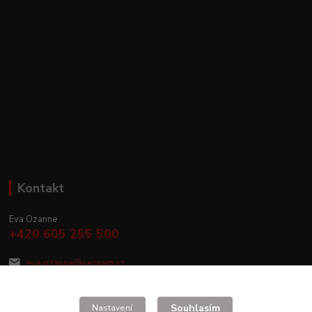
Kontakt
Eva Ozanne
+420 605 255 500
eva.ozanne@seznam.cz
Souhlasím
Nastavení