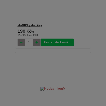
Mašlličky do hřívy
190 Kč
/
ks
157 Kč
bez DPH
Přidat do košíku