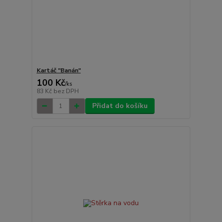
Kartáč "Banán"
100 Kč
/
ks
83 Kč
bez DPH
Přidat do košíku