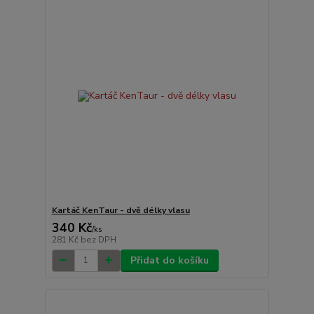
Kartáč KenTaur - dvě délky vlasu
340 Kč
/
ks
281 Kč
bez DPH
Přidat do košíku