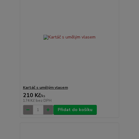
Kartáč s umělým vlasem
210 Kč
/
ks
174 Kč
bez DPH
Přidat do košíku