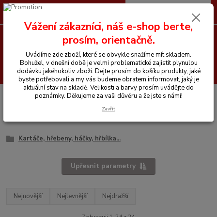
0
ks
CZK
+420 605 255 500
za
0 Kč
Vážení zákazníci, náš e-shop berte,
prosím, orientačně.
Menu
Uvádíme zde zboží, které se obvykle snažíme mít skladem.
Bohužel, v dnešní době je velmi problematické zajistit plynulou
Hledat
dodávku jakéhokoliv zboží. Dejte prosím do košíku produkty, jaké
byste potřebovali a my vás budeme obratem informovat, jaký je
aktuální stav na skladě. Velikosti a barvy prosím uvádějte do
Úvod
Vše pro koně
Čištění na koně
poznámky. Děkujeme za vaši důvěru a že jste s námi!
Zavřít
Čištění na koně
Kartáče, hřebeny, háčky, hřbílka...
Upřesnit parametry
Nejnovější
Nejlevnější
Nejdražší
Zobrazuji 1-24 z 24