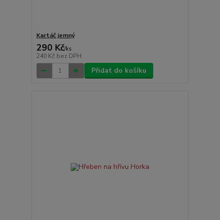
Kartáč jemný
290 Kč
/
ks
240 Kč
bez DPH
Přidat do košíku