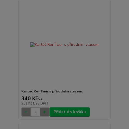
Kartáč KenTaur s přírodním vlasem
340 Kč
/
ks
281 Kč
bez DPH
Přidat do košíku