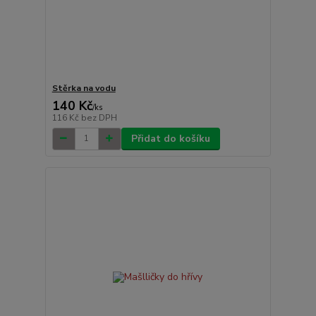
Stěrka na vodu
140 Kč
/
ks
116 Kč
bez DPH
Přidat do košíku