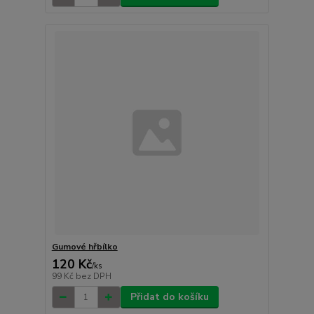
Gumové hřbílko
120 Kč
/
ks
99 Kč
bez DPH
Přidat do košíku