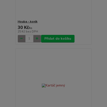
Houba - koník
30 Kč
/
ks
25 Kč
bez DPH
Přidat do košíku