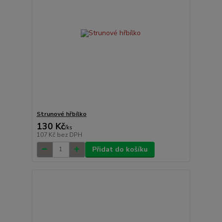
Strunové hřbílko
130 Kč
/
ks
107 Kč
bez DPH
Přidat do košíku