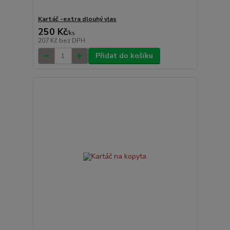
Kartáč -extra dlouhý vlas
250 Kč
/
ks
207 Kč
bez DPH
Přidat do košíku