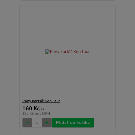
Pony kartáč KenTaur
160 Kč
/
ks
132 Kč
bez DPH
Přidat do košíku