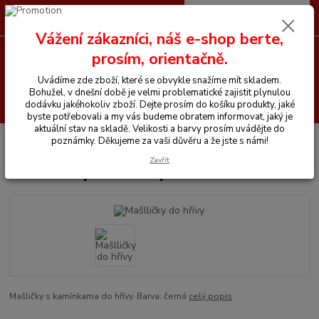
0
ks
CZK
+420 605 255 500
za
0 Kč
Vážení zákazníci, náš e-shop berte,
prosím, orientačně.
Menu
Uvádíme zde zboží, které se obvykle snažíme mít skladem.
Bohužel, v dnešní době je velmi problematické zajistit plynulou
Hledat
dodávku jakéhokoliv zboží. Dejte prosím do košíku produkty, jaké
byste potřebovali a my vás budeme obratem informovat, jaký je
aktuální stav na skladě. Velikosti a barvy prosím uvádějte do
Úvod
Vše pro koně
Mašlličky do hřívy
poznámky. Děkujeme za vaši důvěru a že jste s námi!
Zavřít
Mašlličky do hřívy
Mašličky s kamínkama do hřívy. Barva: černá
celý popis