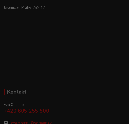
Jesenice u Prahy, 252 42
Kontakt
Eva Ozanne
+420 605 255 500
eva.ozanne@seznam.cz