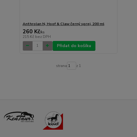
Anthrolan N, Hoof & Claw černý sprej, 200 ml
260 Kč
/
ks
215 Kč
bez DPH
Přidat do košíku
strana
z 1