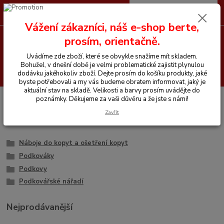
0
ks
CZK
+420 605 255 500
za
0 Kč
Vážení zákazníci, náš e-shop berte,
prosím, orientačně.
Menu
Uvádíme zde zboží, které se obvykle snažíme mít skladem.
Bohužel, v dnešní době je velmi problematické zajistit plynulou
Hledat
dodávku jakéhokoliv zboží. Dejte prosím do košíku produkty, jaké
byste potřebovali a my vás budeme obratem informovat, jaký je
aktuální stav na skladě. Velikosti a barvy prosím uvádějte do
Úvod
Podkovářské zboží
poznámky. Děkujeme za vaši důvěru a že jste s námi!
Zavřít
Podkovářské zboží
Náboje do kopyt a ošetření kopyt
Podkováky
Podkovy
Podkovářské nářadí
Nejprodávanější