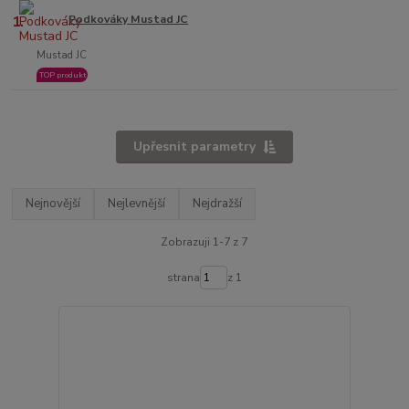
1.
Podkováky Mustad JC
Mustad JC
TOP produkt
Upřesnit parametry
Nejnovější
Nejlevnější
Nejdražší
Zobrazuji 1-7 z 7
strana
z 1