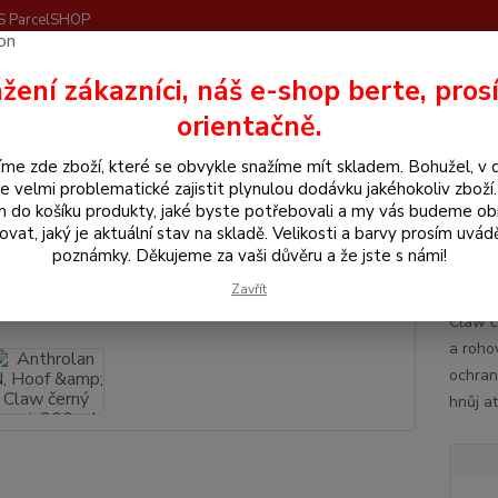
S ParcelSHOP
Nevíte
žení zákazníci, náš e-shop berte, pros
Hledat
+420
orientačně.
me zde zboží, které se obvykle snažíme mít skladem. Bohužel, v 
odkovářské zboží
Anthrolan N, Hoof & Claw černý sprej, 200 ml
e velmi problematické zajistit plynulou dodávku jakéhokoliv zboží
m do košíku produkty, jaké byste potřebovali a my vás budeme o
rolan N, Hoof & Claw černý spre
ovat, jaký je aktuální stav na skladě. Velikosti a barvy prosím uvád
poznámky. Děkujeme za vaši důvěru a že jste s námi!
Zavřít
Ochran
Claw č
a rohov
ochrann
hnůj at