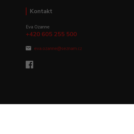
Kontakt
Eva Ozanne
+420 605 255 500
eva.ozanne@seznam.cz