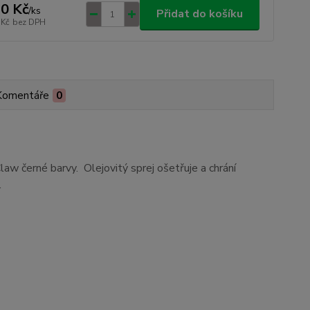
0 Kč
/
ks
Přidat do košíku
 Kč
bez DPH
Komentáře
0
aw černé barvy. Olejovitý sprej ošetřuje a chrání
.