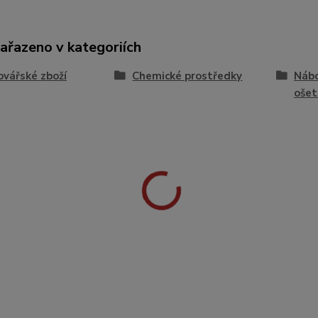
zařazeno v kategoriích
vářské zboží
Chemické prostředky
Nábo
ošet