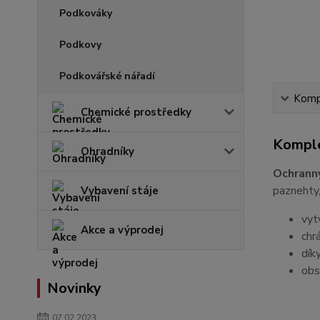
Podkováky
Podkovy
Podkovářské nářadí
Kompl
Chemické prostředky
Komple
Ohradníky
Ochranný
paznehty,
Vybavení stáje
vyt
Akce a výprodej
chr
dík
obs
Novinky
07.02.2023