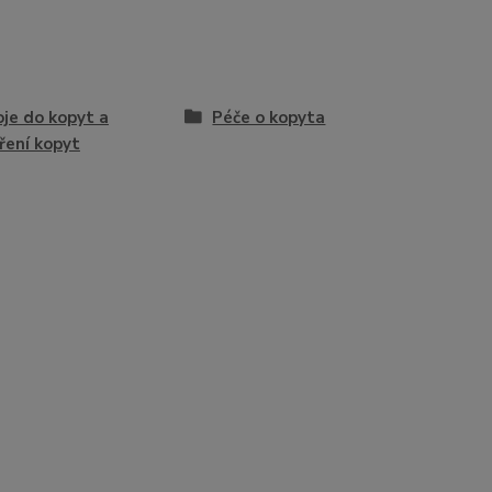
je do kopyt a
Péče o kopyta
ření kopyt