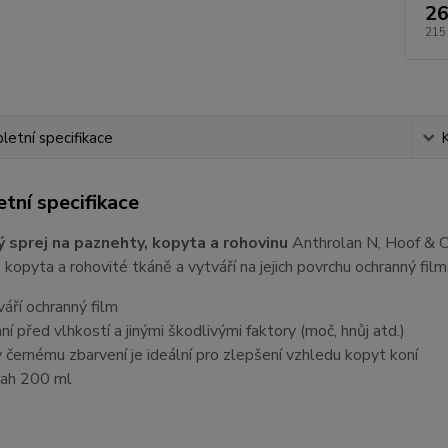
26
215
etní specifikace
tní specifikace
 sprej na paznehty, kopyta a rohovinu
Anthrolan N, Hoof & Cl
 kopyta a rohovité tkáně a vytváří na jejich povrchu ochranný film
váří ochranný film
ání před vlhkostí a jinými škodlivými faktory (moč, hnůj atd.)
y černému zbarvení je ideální pro zlepšení vzhledu kopyt koní
ah 200 ml