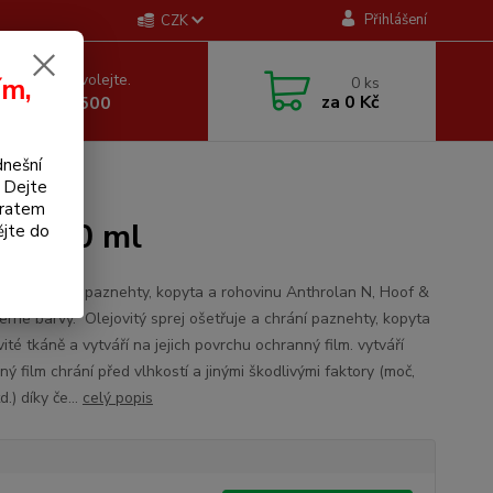
Přihlášení
CZK
 si rady? Zavolejte.
ím,
0
ks
za
0 Kč
 605 255 500
dnešní
. Dejte
bratem
j, 200 ml
ějte do
ný sprej na paznehty, kopyta a rohovinu Anthrolan N, Hoof &
erné barvy. Olejovitý sprej ošetřuje a chrání paznehty, kopyta
ité tkáně a vytváří na jejich povrchu ochranný film. vytváří
ý film chrání před vlhkostí a jinými škodlivými faktory (moč,
d.) díky če...
celý popis