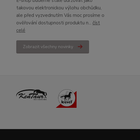
E-shop budeme stále udržovat jako
takovou elektronickou výlohu obchůdku,
ale před vyzvednutím Vás moc prosíme o
ověřování dostupnosti produktu n...
číst
celé
Zobrazit všechny novinky