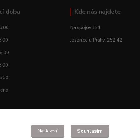
cí doba
Kde nás najdete
6:00
Na spojce 121
8:00
Jesenice u Prahy, 252 42
8:00
8:00
6:00
řeno
Souhlasím
Nastavení