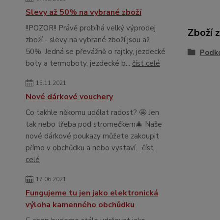
Slevy až 50% na vybrané zboží
!!POZOR!! Právě probíhá velký výprodej
Zboží 
zboží - slevy na vybrané zboží jsou až
50%. Jedná se převážně o rajtky, jezdecké
Podko
boty a termoboty, jezdecké b...
číst celé
15.11.2021
Nové dárkové vouchery
Co takhle někomu udělat radost? 🤩 Jen
tak nebo třeba pod stromečkem🎄 Naše
nové dárkové poukazy můžete zakoupit
přímo v obchůdku a nebo vystaví...
číst
celé
17.06.2021
Fungujeme tu jen jako elektronická
výloha kamenného obchůdku