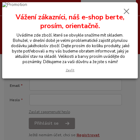
0
ks
CZK
+420 605 255 500
za
0 Kč
Vážení zákazníci, náš e-shop berte,
prosím, orientačně.
Menu
Uvádíme zde zboží, které se obvykle snažíme mít skladem.
Bohužel, v dnešní době je velmi problematické zajistit plynulou
Hledat
dodávku jakéhokoliv zboží. Dejte prosím do košíku produkty, jaké
byste potřebovali a my vás budeme obratem informovat, jaký je
aktuální stav na skladě. Velikosti a barvy prosím uvádějte do
Přihlášení
poznámky. Děkujeme za vaši důvěru a že jste s námi!
Zavřít
Email
*
Heslo
*
Zaslat zapomenuté heslo
Přihlásit se
Ještě nemám účet, chci se
Registrovat