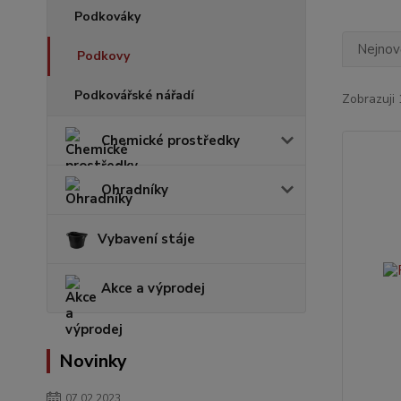
Podkováky
Nejnově
Podkovy
Podkovářské nářadí
Zobrazuji 
Chemické prostředky
Ohradníky
Vybavení stáje
Akce a výprodej
Novinky
07.02.2023