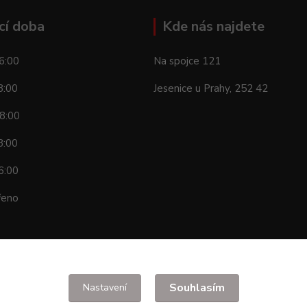
cí doba
Kde nás najdete
6:00
Na spojce 121
8:00
Jesenice u Prahy, 252 42
8:00
8:00
6:00
řeno
Souhlasím
Nastavení