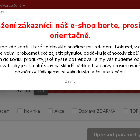
S ParcelSHOP
Nevíte
žení zákazníci, náš e-shop berte, pros
Hledat
+420
orientačně.
me zde zboží, které se obvykle snažíme mít skladem. Bohužel, v 
odkovářské zboží
Podkovy
e velmi problematické zajistit plynulou dodávku jakéhokoliv zboží
m do košíku produkty, jaké byste potřebovali a my vás budeme o
kovy
ovat, jaký je aktuální stav na skladě. Velikosti a barvy prosím uvád
poznámky. Děkujeme za vaši důvěru a že jste s námi!
Zavřít
Kč
Od
adem
Novinka
Akce
Doprava ZDARMA
TOP 
Upřesnit parametr