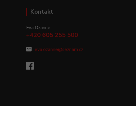
Kontakt
Eva Ozanne
+420 605 255 500
eva.ozanne@seznam.cz