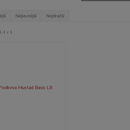
jší
Nejlevnější
Nejdražší
1-1 z 1