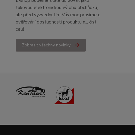
E-shop budeme stále udržovat jako
takovou elektronickou výlohu obchůdku,
ale před vyzvednutím Vás moc prosíme o
ověřování dostupnosti produktu n...
číst
celé
Zobrazit všechny novinky