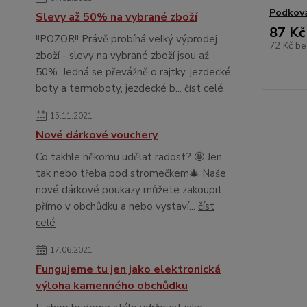
Podkova
Slevy až 50% na vybrané zboží
87 Kč
!!POZOR!! Právě probíhá velký výprodej
72 Kč
be
zboží - slevy na vybrané zboží jsou až
50%. Jedná se převážně o rajtky, jezdecké
boty a termoboty, jezdecké b...
číst celé
15.11.2021
Nové dárkové vouchery
Co takhle někomu udělat radost? 🤩 Jen
tak nebo třeba pod stromečkem🎄 Naše
nové dárkové poukazy můžete zakoupit
přímo v obchůdku a nebo vystaví...
číst
celé
17.06.2021
Fungujeme tu jen jako elektronická
výloha kamenného obchůdku