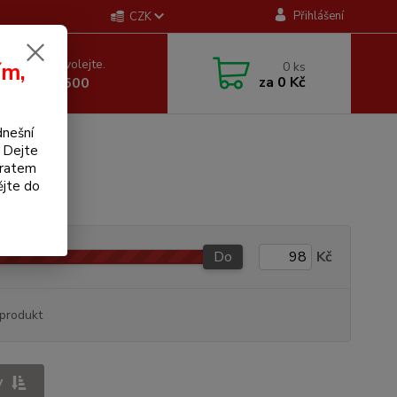
Přihlášení
CZK
 si rady? Zavolejte.
ím,
0
ks
za
0 Kč
 605 255 500
dnešní
. Dejte
bratem
ějte do
Do
Kč
produkt
y