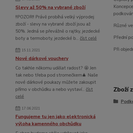
Koncepce 
Slevy až 50% na vybrané zboží
podkován
!!POZOR!! Právě probíhá velký výprodej
zboží - slevy na vybrané zboží jsou až
Různé veli
50%. Jedná se převážně o rajtky, jezdecké
Přední po
boty a termoboty, jezdecké b...
číst celé
Při objed
15.11.2021
Nové dárkové vouchery
Co takhle někomu udělat radost? 🤩 Jen
tak nebo třeba pod stromečkem🎄 Naše
nové dárkové poukazy můžete zakoupit
Zboží 
přímo v obchůdku a nebo vystaví...
číst
celé
Podko
17.06.2021
Fungujeme tu jen jako elektronická
výloha kamenného obchůdku