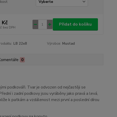
ikost
 Kč
Přidat do košíku
Kč
bez DPH
roduktu:
LB 22x8
Výrobce:
Mustad
Komentáře
0
ými podkováři. Tvar je odvozen od nejčastěji se
řední i zadní podkovy jsou vyráběny jako pravá a levá,
blíže k patkám a vzdálenost mezi první a poslední dírou
usazení podkovy na kopyto.