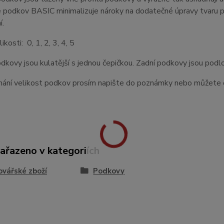
podkov BASIC minimalizuje nároky na dodatečné úpravy tvaru při
í.
kosti: 0, 1, 2, 3, 4, 5
dkovy jsou kulatější s jednou čepičkou. Zadní podkovy jsou podl
nání velikost podkov prosím napište do poznámky nebo můžete o
zařazeno v kategoriích
vářské zboží
Podkovy