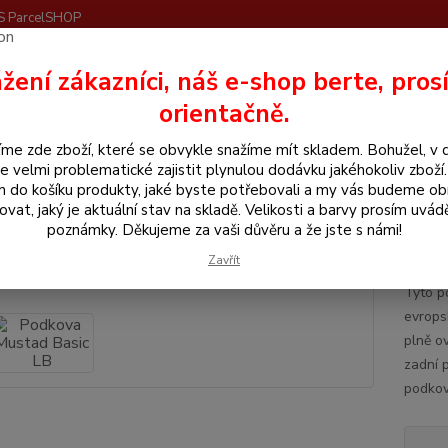
S ParcelSHOP
Nevíte
žení zákazníci, náš e-shop berte, pros
Hledat
+420
orientačně.
me zde zboží, které se obvykle snažíme mít skladem. Bohužel, v 
odkovářské zboží
Podkovy
Podkova Mustad Basic LB
e velmi problematické zajistit plynulou dodávku jakéhokoliv zboží
m do košíku produkty, jaké byste potřebovali a my vás budeme o
ova Mustad Basic LB
ovat, jaký je aktuální stav na skladě. Velikosti a barvy prosím uvád
poznámky. Děkujeme za vaši důvěru a že jste s námi!
Basi
Zavřít
Tyto p
evrops
plně o
zadní 
podkovy