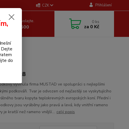
Přihlášení
CZK
 si rady? Zavolejte.
ím,
0
ks
za
0 Kč
 605 255 500
dnešní
. Dejte
bratem
ějte do
c LB 22x8
odkovy vyvinula firma MUSTAD ve spolupráci s nejlepšími
kými podkováři. Tvar je odvozen od nejčastěji se vyskytujícího
válného tvaru kopyta teplokrevných evropských koní. Přední i
podkovy jsou vyráběny jako pravá a levá, kdy vnitřní rameno
 je kratší než rameno vnější....
celý popis