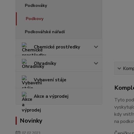
Podkováky
Podkovy
Podkovářské nářadí
Chemické prostředky
Ohradníky
Kompl
Vybavení stáje
Komple
Akce a výprodej
Tyto pod
vyskytují
kdy vnitř
Novinky
na podkov
Čepičky p
07.02.2023