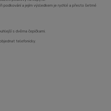
 podkování a jejím výsledkem je rychlé a přesto šetrné
ouhlejší s dvěma čepičkami.
bjednat telefonicky.