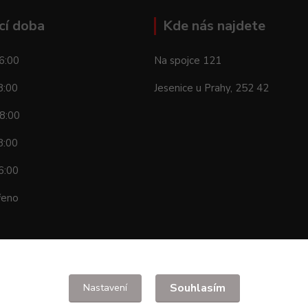
cí doba
Kde nás najdete
6:00
Na spojce 121
8:00
Jesenice u Prahy, 252 42
8:00
8:00
6:00
řeno
Souhlasím
Nastavení