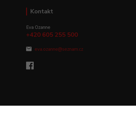
Kontakt
Eva Ozanne
+420 605 255 500
eva.ozanne@seznam.cz