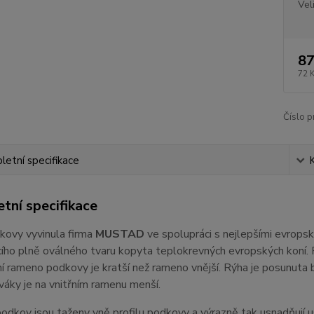
Vel
87
72 
Číslo p
etní specifikace
tní specifikace
kovy vyvinula firma
MUSTAD
ve spolupráci s nejlepšími evropsk
cího plně oválného tvaru kopyta teplokrevných evropských koní. P
ní rameno podkovy je kratší než rameno vnější. Rýha je posunuta 
áky je na vnitřním ramenu menší.
odkov jsou taženy vně profilu podkovy a výrazně tak usnadňují 