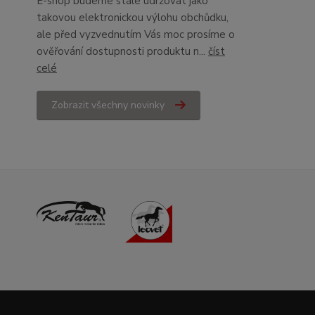
E-shop budeme stále udržovat jako
takovou elektronickou výlohu obchůdku,
ale před vyzvednutím Vás moc prosíme o
ověřování dostupnosti produktu n...
číst
celé
Zobrazit všechny novinky