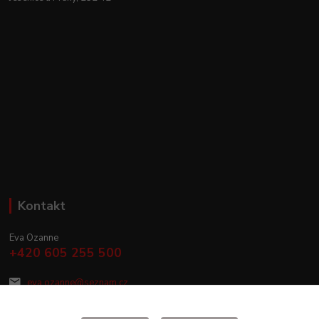
Kontakt
Eva Ozanne
+420 605 255 500
eva.ozanne@seznam.cz