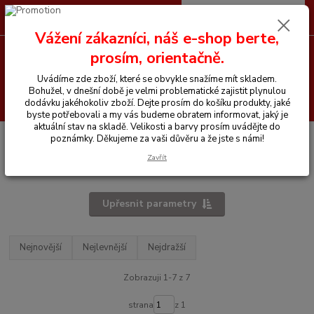
0
ks
CZK
+420 605 255 500
za
0 Kč
Vážení zákazníci, náš e-shop berte,
prosím, orientačně.
Menu
Uvádíme zde zboží, které se obvykle snažíme mít skladem.
Bohužel, v dnešní době je velmi problematické zajistit plynulou
Hledat
dodávku jakéhokoliv zboží. Dejte prosím do košíku produkty, jaké
byste potřebovali a my vás budeme obratem informovat, jaký je
aktuální stav na skladě. Velikosti a barvy prosím uvádějte do
Úvod
Vitamíny a krmiva pro koně
Fitmin
poznámky. Děkujeme za vaši důvěru a že jste s námi!
Zavřít
Fitmin
Upřesnit parametry
Nejnovější
Nejlevnější
Nejdražší
Zobrazuji 1-7 z 7
strana
z 1