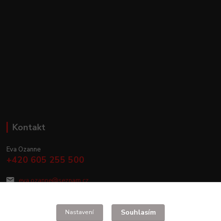
Kontakt
Eva Ozanne
+420 605 255 500
eva.ozanne@seznam.cz
Souhlasím
Nastavení