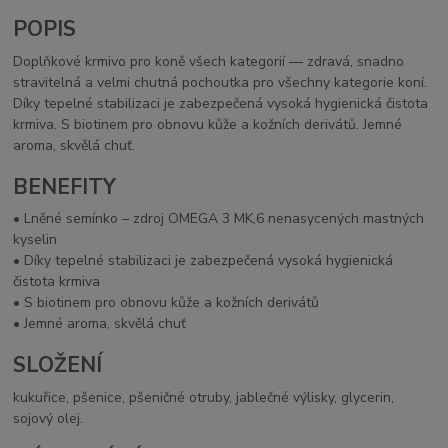
POPIS
Doplňkové krmivo pro koně všech kategorií — zdravá, snadno
stravitelná a velmi chutná pochoutka pro všechny kategorie koní.
Díky tepelné stabilizaci je zabezpečená vysoká hygienická čistota
krmiva. S biotinem pro obnovu kůže a kožních derivátů. Jemné
aroma, skvělá chuť.
BENEFITY
• Lněné semínko – zdroj OMEGA 3 MK,6 nenasycených mastných
kyselin
• Díky tepelné stabilizaci je zabezpečená vysoká hygienická
čistota krmiva
• S biotinem pro obnovu kůže a kožních derivátů
• Jemné aroma, skvělá chuť
SLOŽENÍ
kukuřice, pšenice, pšeničné otruby, jablečné výlisky, glycerin,
sojový olej.