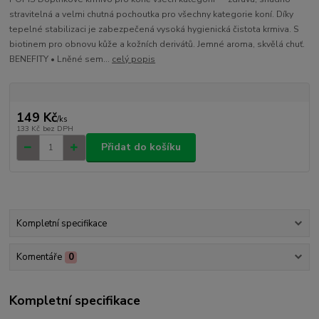
stravitelná a velmi chutná pochoutka pro všechny kategorie koní. Díky
tepelné stabilizaci je zabezpečená vysoká hygienická čistota krmiva. S
biotinem pro obnovu kůže a kožních derivátů. Jemné aroma, skvělá chuť.
BENEFITY • Lněné sem...
celý popis
149 Kč
/
ks
133 Kč
bez DPH
Přidat do košíku
Kompletní specifikace
Komentáře
0
Kompletní specifikace