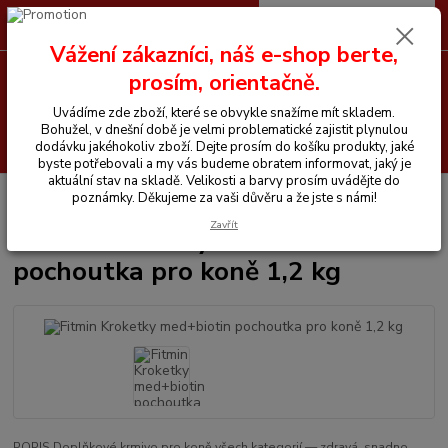
0
ks
CZK
+420 605 255 500
za
0 Kč
Vážení zákazníci, náš e-shop berte,
prosím, orientačně.
Menu
Uvádíme zde zboží, které se obvykle snažíme mít skladem.
Bohužel, v dnešní době je velmi problematické zajistit plynulou
Hledat
dodávku jakéhokoliv zboží. Dejte prosím do košíku produkty, jaké
byste potřebovali a my vás budeme obratem informovat, jaký je
aktuální stav na skladě. Velikosti a barvy prosím uvádějte do
Úvod
Vše pro koně
Fitmin Kroketky med+biotin pochoutka pro koně 1,2 kg
poznámky. Děkujeme za vaši důvěru a že jste s námi!
Zavřít
Fitmin Kroketky med+biotin
pochoutka pro koně 1,2 kg
POPIS Doplňkové krmivo pro koně všech kategorií — zdravá, snadno