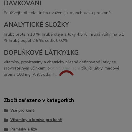
DÁVKOVÁNÍ
Používejte dle vlastního uvážení jako pochoutku pro koně.
ANALYTICKÉ SLOŽKY
hrubý protein 10 %, hrubé oleje a tuky 4,5 %, hrubá vláknina 6,1
% hrubý popel 2,5 %, sodík 0,02%.
DOPLŇKOVÉ LÁTKY/1KG
vitamíny, provitamíny a chemicky přesně definované látky se
srovnatelným účinkem: biotin 90 mg, zchutňující látky: medové
aroma 100 mg. Antioxidanty.
Zboží zařazeno v kategoriích
Vše pro koně
Vitamíny a krmiva pro koně
Pamlsky a lizy