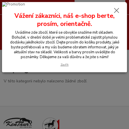
0
ks
CZK
+420 605 255 500
za
0 Kč
Vážení zákazníci, náš e-shop berte,
prosím, orientačně.
Menu
Uvádíme zde zboží, které se obvykle snažíme mít skladem.
Bohužel, v dnešní době je velmi problematické zajistit plynulou
Hledat
dodávku jakéhokoliv zboží. Dejte prosím do košíku produkty, jaké
byste potřebovali a my vás budeme obratem informovat, jaký je
aktuální stav na skladě. Velikosti a barvy prosím uvádějte do
Úvod
Chemické prostředky
Impregnace
poznámky. Děkujeme za vaši důvěru a že jste s námi!
Zavřít
Impregnace
V této kategorii nebylo nalezeno žádné zboží.