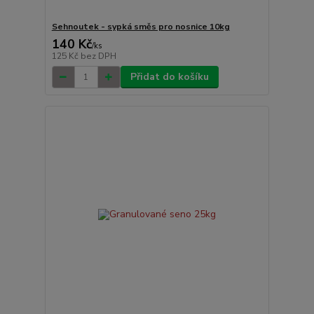
Sehnoutek - sypká směs pro nosnice 10kg
140 Kč
/
ks
125 Kč
bez DPH
Přidat do košíku