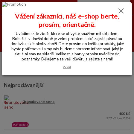
0
ks
CZK
+420 605 255 500
za
0 Kč
Vážení zákazníci, náš e-shop berte,
prosím, orientačně.
Menu
Uvádíme zde zboží, které se obvykle snažíme mít skladem.
Bohužel, v dnešní době je velmi problematické zajistit plynulou
Hledat
dodávku jakéhokoliv zboží. Dejte prosím do košíku produkty, jaké
byste potřebovali a my vás budeme obratem informovat, jaký je
aktuální stav na skladě. Velikosti a barvy prosím uvádějte do
Úvod
Vitamíny a krmiva pro koně
Ostatní
poznámky. Děkujeme za vaši důvěru a že jste s námi!
Zavřít
Ostatní
Nejprodávanější
1.
Granulované seno
400 Kč
357 Kč bez DPH
TOP produkt