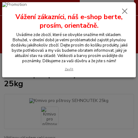
0
ks
CZK
+420 605 255 500
za
0 Kč
Vážení zákazníci, náš e-shop berte,
prosím, orientačně.
Menu
Uvádíme zde zboží, které se obvykle snažíme mít skladem.
Bohužel, v dnešní době je velmi problematické zajistit plynulou
Hledat
dodávku jakéhokoliv zboží. Dejte prosím do košíku produkty, jaké
byste potřebovali a my vás budeme obratem informovat, jaký je
aktuální stav na skladě. Velikosti a barvy prosím uvádějte do
Úvod
Vitamíny a krmiva pro koně
Krmivo pro pštrosy SEHNOUTEK 25kg
poznámky. Děkujeme za vaši důvěru a že jste s námi!
Zavřít
Krmivo pro pštrosy SEHNOUTEK
25kg
Většinou skladem
celý popis