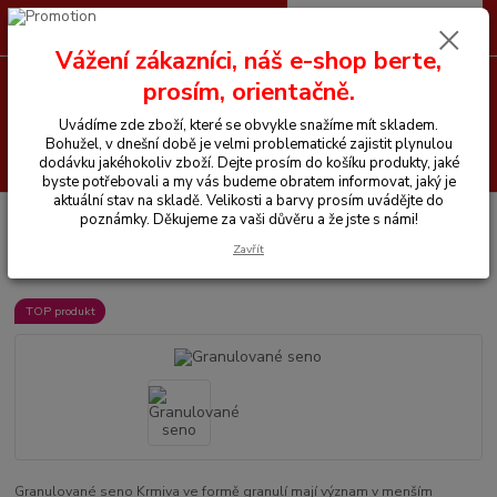
0
ks
CZK
+420 605 255 500
za
0 Kč
Vážení zákazníci, náš e-shop berte,
prosím, orientačně.
Menu
Uvádíme zde zboží, které se obvykle snažíme mít skladem.
Bohužel, v dnešní době je velmi problematické zajistit plynulou
Hledat
dodávku jakéhokoliv zboží. Dejte prosím do košíku produkty, jaké
byste potřebovali a my vás budeme obratem informovat, jaký je
aktuální stav na skladě. Velikosti a barvy prosím uvádějte do
Úvod
Vše pro koně
Granulované seno
poznámky. Děkujeme za vaši důvěru a že jste s námi!
Zavřít
Granulované seno
TOP produkt
Granulované seno Krmiva ve formě granulí mají význam v menším