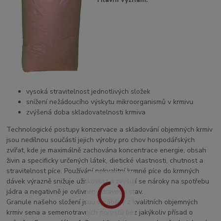
vysoká stravitelnost jednotlivých složek
snížení nežádoucího výskytu mikroorganismů v krmivu
zvýšená doba skladovatelnosti krmiva
Technologické postupy konzervace a skladování objemných krmiv
jsou nedílnou součástí jejich výroby pro chov hospodářských
zvířat, kde je maximálně zachována koncentrace energie, obsah
živin a specificky určených látek, dietické vlastnosti, chutnost a
stravitelnost píce. Používání nekvalitní krmné píce do krmných
dávek výrazně snižuje užitkovost a zvyšují se nároky na spotřebu
jádra a negativně je ovlivněn zdravotní stav.
Granule našeho složení jsou vyráběny z kvalitních objemných
krmiv sena a semenotravních porostů bez jakýkoliv přísad o