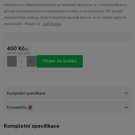
objemu pro skladování,krmivo je tepelně upraveno a v čisté formě bez
přísad má neomezenou zachovalou kvalitu a složení živin. Při výrobě
dochází k tzv. extruzi, tedy k tepelné úpravě krmiva. Je to šetrný způsob
zpracování. Hlavní vý...
celý popis
400 Kč
/
ks
357 Kč
bez DPH
Přidat do košíku
Kompletní specifikace
Komentáře
0
Kompletní specifikace