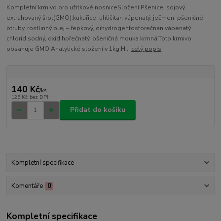
Kompletní krmivo pro užitkové nosniceSložení:Pšenice, sojový
extrahovaný šrot(GMO),kukuřice, uhličitan vápenatý, ječmen, pšeničné
otruby, rostlinný olej – řepkový, dihydrogenfosforečnan vápenatý ,
chlorid sodný, oxid hořečnatý, pšeničná mouka krmná.Toto krmivo
obsahuje GMO.Analytické složení v 1kg:H...
celý popis
140 Kč
/
ks
125 Kč
bez DPH
Přidat do košíku
Kompletní specifikace
Komentáře
0
Kompletní specifikace