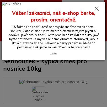
0
ks
CZK
+420 605 255 500
za
0 Kč
Vážení zákazníci, náš e-shop berte,
prosím, orientačně.
Menu
Uvádíme zde zboží, které se obvykle snažíme mít skladem.
Bohužel, v dnešní době je velmi problematické zajistit plynulou
Hledat
dodávku jakéhokoliv zboží. Dejte prosím do košíku produkty, jaké
byste potřebovali a my vás budeme obratem informovat, jaký je
aktuální stav na skladě. Velikosti a barvy prosím uvádějte do
Úvod
Vitamíny a krmiva pro koně
Sehnoutek
Sehnoutek - sypká
poznámky. Děkujeme za vaši důvěru a že jste s námi!
směs pro nosnice 10kg
Zavřít
Sehnoutek - sypká směs pro
nosnice 10kg