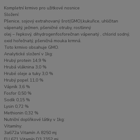
Kompletní krmivo pro užitkové nosnice
Složení:
Pšenice, sojový extrahovaný šrot(GMO),kukuřice, uhličitan
vápenatý, ječmen, pšeničné otruby, rostlinný
olej – řepkový, dihydrogenfosforečnan vápenatý , chlorid sodný,
oxid hořečnatý, pšeničná mouka krmná.
Toto krmivo obsahuje GMO.
Analytické složení v 1kg:
Hrubý protein 14,9 %
Hrubá vláknina 3,0 %
Hrubé oleje a tuky 3,0 %
Hrubý popel 11,0 %
Vápník 3,6 %
Fosfor 0,50 %
Sodík 0,15 %
Lysin 0,72 %
Methionin 0,32 %
Nutriční doplňkové látky v 1kg:
Vitamíny:
3a672a Vitamín A 8250 mj
EU 671 Vitamín D3 2352 mj