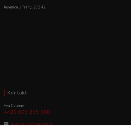
Jesenice u Prahy, 252 42
Kontakt
Eva Ozanne
+420 605 255 500
eva.ozanne@seznam.cz