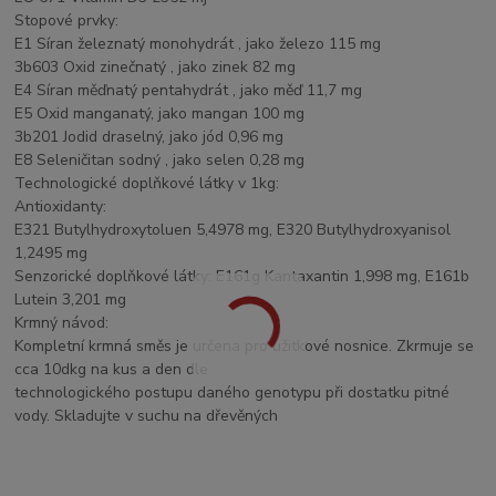
Stopové prvky:
E1 Síran železnatý monohydrát , jako železo 115 mg
3b603 Oxid zinečnatý , jako zinek 82 mg
E4 Síran měďnatý pentahydrát , jako měď 11,7 mg
E5 Oxid manganatý, jako mangan 100 mg
3b201 Jodid draselný, jako jód 0,96 mg
E8 Seleničitan sodný , jako selen 0,28 mg
Technologické doplňkové látky v 1kg:
Antioxidanty:
E321 Butylhydroxytoluen 5,4978 mg, E320 Butylhydroxyanisol
1,2495 mg
Senzorické doplňkové látky: E161g Kantaxantin 1,998 mg, E161b
Lutein 3,201 mg
Krmný návod:
Kompletní krmná směs je určena pro užitkové nosnice. Zkrmuje se
cca 10dkg na kus a den dle
technologického postupu daného genotypu při dostatku pitné
vody. Skladujte v suchu na dřevěných