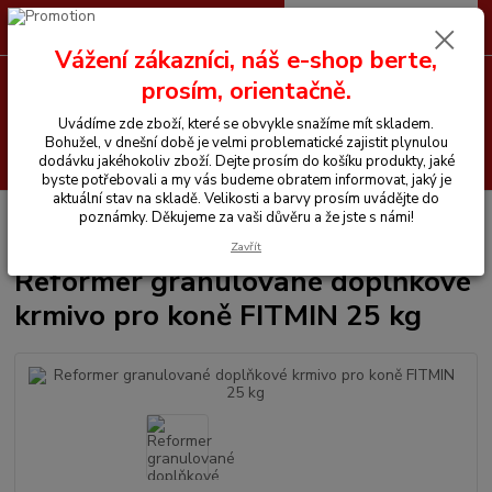
0
ks
CZK
+420 605 255 500
za
0 Kč
Vážení zákazníci, náš e-shop berte,
prosím, orientačně.
Menu
Uvádíme zde zboží, které se obvykle snažíme mít skladem.
Bohužel, v dnešní době je velmi problematické zajistit plynulou
Hledat
dodávku jakéhokoliv zboží. Dejte prosím do košíku produkty, jaké
byste potřebovali a my vás budeme obratem informovat, jaký je
aktuální stav na skladě. Velikosti a barvy prosím uvádějte do
Úvod
Vitamíny a krmiva pro koně
Reformer granulované doplňkové
poznámky. Děkujeme za vaši důvěru a že jste s námi!
krmivo pro koně FITMIN 25 kg
Zavřít
Reformer granulované doplňkové
krmivo pro koně FITMIN 25 kg