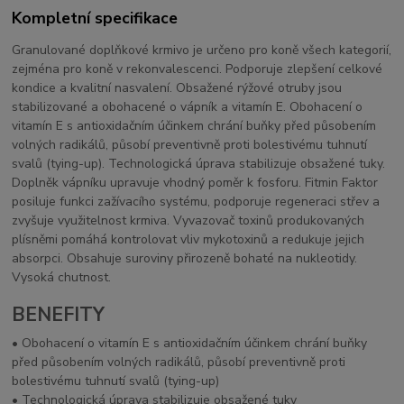
Kompletní specifikace
Granulované doplňkové krmivo je určeno pro koně všech kategorií,
zejména pro koně v rekonvalescenci. Podporuje zlepšení celkové
kondice a kvalitní nasvalení. Obsažené rýžové otruby jsou
stabilizované a obohacené o vápník a vitamín E. Obohacení o
vitamín E s antioxidačním účinkem chrání buňky před působením
volných radikálů, působí preventivně proti bolestivému tuhnutí
svalů (tying-up). Technologická úprava stabilizuje obsažené tuky.
Doplněk vápníku upravuje vhodný poměr k fosforu. Fitmin Faktor
posiluje funkci zažívacího systému, podporuje regeneraci střev a
zvyšuje využitelnost krmiva. Vyvazovač toxinů produkovaných
plísněmi pomáhá kontrolovat vliv mykotoxinů a redukuje jejich
absorpci. Obsahuje suroviny přirozeně bohaté na nukleotidy.
Vysoká chutnost.
BENEFITY
• Obohacení o vitamín E s antioxidačním účinkem chrání buňky
před působením volných radikálů, působí preventivně proti
bolestivému tuhnutí svalů (tying-up)
• Technologická úprava stabilizuje obsažené tuky