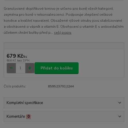
Granulované doplňkové krmivo je určeno pro koně všech kategorií,
zejména pro koně v rekonvalescenci. Podporuje zlepšení celkové
kondice a kvalitní nasvalení. Obsažené rýžové otruby jsou stabilizované
a obohacené o vápník a vitamín E. Obohacení o vitamín E s antioxidačním
účinkem chrání buňky před p...
celý popis
679 Kč
/
ks
606 Kč
bez DPH
Přidat do košíku
Číslo produktu:
8595237012244
Kompletní specifikace
Komentáře
0