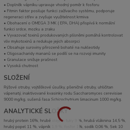
• Doplněk vápníku upravuje vhodný poměr k fosforu
• Fitmin faktor posiluje funkci zažívacího systému, podporuje
regeneraci střev a zvyšuje využitelnost krmiva
• Obohacení o OMEGA 3 MK ( EPA, DHA) přispívá k normální
funkci srdce, mozku a zraku
• Vyvazovač toxinů produkovaných plísněmi pomáhá kontrolovat
vliv mykotoxinů a redukuje jejich absorpci
• Obsahuje suroviny přirozeně bohaté na nukleotidy
• Oligosacharidy mananů se podílí se na rozvoji imunity
• Granulace snižuje prašnost
• Vysoká chutnost
SLOŽENÍ
Rýžové otruby, vojtěškové úsušky, pšeničné otruby, uhličitan
vápenatý, inaktivované kvasinky rodu Saccharomyces cerevisiae
9000 mg/kg, sušená řasa Schizochytrium limacinum 1000 mg/kg.
ANALYTICKÉ SLOŽKY
hrubý protein 16%, hrubé oleje a tuky 9 %, hrubá vláknina 14,5 %,
hrubý popel 11 %, vápník 1,9 %, fosfor 1%, sodík 0,06 %, Sek 10