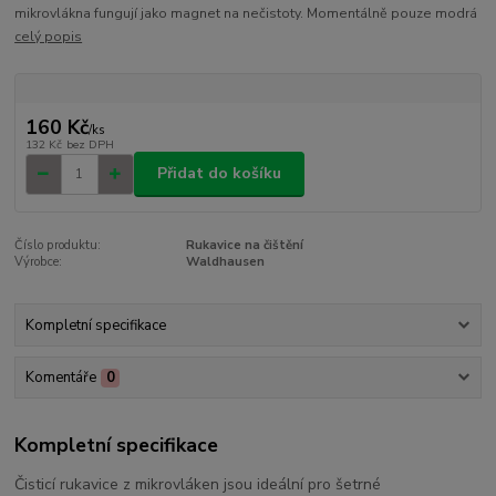
mikrovlákna fungují jako magnet na nečistoty. Momentálně pouze modrá
celý popis
160 Kč
/
ks
132 Kč
bez DPH
Přidat do košíku
Číslo produktu:
Rukavice na čištění
Výrobce:
Waldhausen
Kompletní specifikace
Komentáře
0
Kompletní specifikace
Čisticí rukavice z mikrovláken jsou ideální pro šetrné