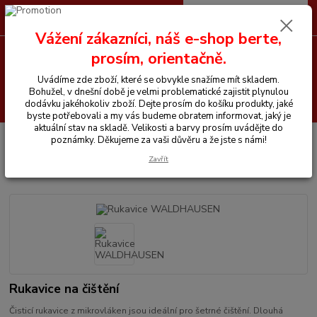
0
ks
CZK
+420 605 255 500
za
0 Kč
Vážení zákazníci, náš e-shop berte,
prosím, orientačně.
Menu
Uvádíme zde zboží, které se obvykle snažíme mít skladem.
Bohužel, v dnešní době je velmi problematické zajistit plynulou
Hledat
dodávku jakéhokoliv zboží. Dejte prosím do košíku produkty, jaké
byste potřebovali a my vás budeme obratem informovat, jaký je
aktuální stav na skladě. Velikosti a barvy prosím uvádějte do
Úvod
Vše pro koně
Čištění na koně
Rukavice WALDHAUSEN
poznámky. Děkujeme za vaši důvěru a že jste s námi!
Zavřít
Rukavice WALDHAUSEN
Rukavice na čištění
Čisticí rukavice z mikrovláken jsou ideální pro šetrné čištění. Dlouhá