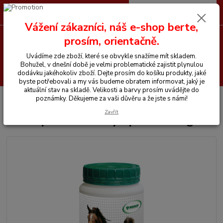
0
ks
CZK
+420 605 255 500
za
0 Kč
Vážení zákazníci, náš e-shop berte,
prosím, orientačně.
Menu
Uvádíme zde zboží, které se obvykle snažíme mít skladem.
Bohužel, v dnešní době je velmi problematické zajistit plynulou
Hledat
dodávku jakéhokoliv zboží. Dejte prosím do košíku produkty, jaké
byste potřebovali a my vás budeme obratem informovat, jaký je
aktuální stav na skladě. Velikosti a barvy prosím uvádějte do
Úvod
Vitamíny a krmiva pro koně
Mikrop Česnekový speciál 1 kg
poznámky. Děkujeme za vaši důvěru a že jste s námi!
Zavřít
Mikrop Česnekový speciál 1 kg