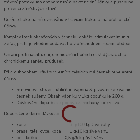
trávení potravy, má antiparazitní a baktericidní účinky a působí na
prevenci zánětlivých stavů.
Udržuje bakteriální rovnováhu v trávícím traktu a má probiotické
účinky.
Komplex látek obsažených v česneku dokáže stimulovat imunitu
zvířat, proto je vhodné podávat ho v přechodném ročním období.
Chrání proti nachlazení, onemocnění horních cest dýchacích a
chronickému zánětu průdušek.
Při dlouhodobém užívání v letních měsících má česnek repelentní
účinky.
Surovinové složení: uhličitan vápenatý, pivovarské kvasnice,
česnek sušený. Obsah vápníku v 1kg doplňku je 260 g.
Dávkování: doplněk se podává zamíchaný do krmiva.
Doporučené denní dávkování:
koně 3 g/100 kg živé váhy,
prase, tele, ovce, koza 1 g/10 kg živé váhy,
pes, kočka 0,5 g/5 kg živé váhy