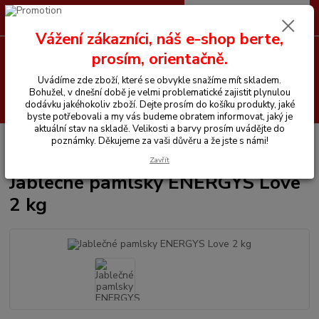
0
ks
CZK
+420 605 255 500
za
0 Kč
Vážení zákazníci, náš e-shop berte,
prosím, orientačně.
Menu
Uvádíme zde zboží, které se obvykle snažíme mít skladem.
Bohužel, v dnešní době je velmi problematické zajistit plynulou
Hledat
dodávku jakéhokoliv zboží. Dejte prosím do košíku produkty, jaké
byste potřebovali a my vás budeme obratem informovat, jaký je
aktuální stav na skladě. Velikosti a barvy prosím uvádějte do
Úvod
Vitamíny a krmiva pro koně
Pamlsky a lizy
Jablečné pamlsky
poznámky. Děkujeme za vaši důvěru a že jste s námi!
ENERGYS Love 2 kg
Zavřít
Jablečné pamlsky ENERGYS Love
2 kg