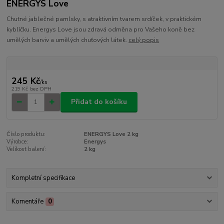
ENERGYS Love
Chutné jablečné pamlsky, s atraktivním tvarem srdíček, v praktickém
kyblíčku. Energys Love jsou zdravá odměna pro Vašeho koně bez
umělých barviv a umělých chuťových látek.
celý popis
245 Kč
/
ks
219 Kč
bez DPH
Přidat do košíku
Číslo produktu:
ENERGYS Love 2 kg
Výrobce:
Energys
Velikost balení:
2 kg
Kompletní specifikace
Komentáře
0