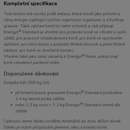
Kompletní specifikace
Toto krmivo má vysoký podíl melasy, která slouží jako pohotový
zdroj energie zajišťující rychlou regeneraci organismu a zchutňuje
granule. Také vybíraví koně ho velmi ochotně a rádi přijímají.
®
Energys
Standard je vhodné pro jezdecké koně ve střední a vyšší
zátěži, pro pracovní chladnokrevné koně, pro koně ve sportovním
spřežení, pro březí klisny v poslední třetině březosti a první třetině
laktace, pro koně ve zhoršené kondici.
®
Vhodné také jako zimní varianta k Energys
Relax, pokud mají
koně celodenní pastevní režim.
Doporučené dávkování
Dospělý kůň (500 kg ž.h):
®
při krmení pouze granulemi Energys
Standard podáváme
2-4 kg denně podle zátěže,
®
nebo 1-3 kg ovsa + 2-3 kg Energys
Standard denně dle
zátěže
Celkovou denní dávku rozdělte minimálně do dvou dílčích dávek.
Dávku je nutné přizpůsobit plemeni, věku a kondici koně.