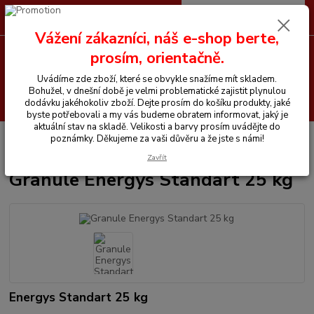
0
ks
CZK
+420 605 255 500
za
0 Kč
Vážení zákazníci, náš e-shop berte,
prosím, orientačně.
Menu
Uvádíme zde zboží, které se obvykle snažíme mít skladem.
Bohužel, v dnešní době je velmi problematické zajistit plynulou
Hledat
dodávku jakéhokoliv zboží. Dejte prosím do košíku produkty, jaké
byste potřebovali a my vás budeme obratem informovat, jaký je
aktuální stav na skladě. Velikosti a barvy prosím uvádějte do
Úvod
Vitamíny a krmiva pro koně
Energys
Granule Energys Standart
poznámky. Děkujeme za vaši důvěru a že jste s námi!
25 kg
Zavřít
Granule Energys Standart 25 kg
Energys Standart 25 kg