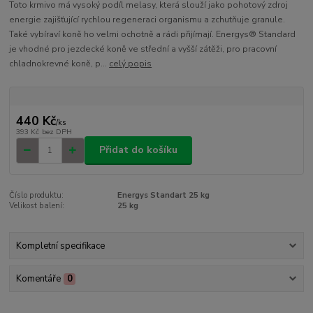
Toto krmivo má vysoký podíl melasy, která slouží jako pohotový zdroj
energie zajišťující rychlou regeneraci organismu a zchutňuje granule.
Také vybíraví koně ho velmi ochotně a rádi přijímají. Energys® Standard
je vhodné pro jezdecké koně ve střední a vyšší zátěži, pro pracovní
chladnokrevné koně, p...
celý popis
440 Kč
/
ks
393 Kč
bez DPH
Přidat do košíku
Číslo produktu:
Energys Standart 25 kg
Velikost balení:
25 kg
Kompletní specifikace
Komentáře
0