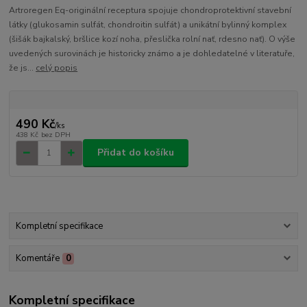
Artroregen Eq-originální receptura spojuje chondroprotektivní stavební
látky (glukosamin sulfát, chondroitin sulfát) a unikátní bylinný komplex
(šišák bajkalský, bršlice kozí noha, přeslička rolní nať, rdesno nať). O výše
uvedených surovinách je historicky známo a je dohledatelné v literatuře,
že js...
celý popis
490 Kč
/
ks
438 Kč
bez DPH
Přidat do košíku
Kompletní specifikace
Komentáře
0
Kompletní specifikace