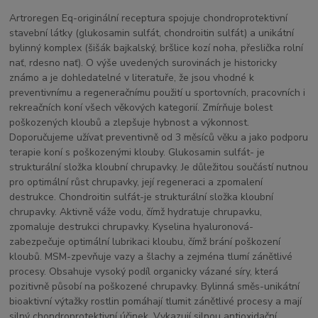
Artroregen Eq-originální receptura spojuje chondroprotektivní
stavební látky (glukosamin sulfát, chondroitin sulfát) a unikátní
bylinný komplex (šišák bajkalský, bršlice kozí noha, přeslička rolní
nať, rdesno nať). O výše uvedených surovinách je historicky
známo a je dohledatelné v literatuře, že jsou vhodné k
preventivnímu a regeneračnímu použití u sportovních, pracovních i
rekreačních koní všech věkových kategorií. Zmírňuje bolest
poškozených kloubů a zlepšuje hybnost a výkonnost.
Doporučujeme užívat preventivně od 3 měsíců věku a jako podporu
terapie koní s poškozenými klouby. Glukosamin sulfát- je
strukturální složka kloubní chrupavky. Je důležitou součástí nutnou
pro optimální růst chrupavky, její regeneraci a zpomalení
destrukce. Chondroitin sulfát-je strukturální složka kloubní
chrupavky. Aktivně váže vodu, čímž hydratuje chrupavku,
zpomaluje destrukci chrupavky. Kyselina hyaluronová-
zabezpečuje optimální lubrikaci kloubu, čímž brání poškození
kloubů. MSM-zpevňuje vazy a šlachy a zejména tlumí zánětlivé
procesy. Obsahuje vysoký podíl organicky vázané síry, která
pozitivně působí na poškozené chrupavky. Bylinná směs-unikátní
bioaktivní výtažky rostlin pomáhají tlumit zánětlivé procesy a mají
silný chondroprotektivní účinek. Vykazují silnou antioxidační