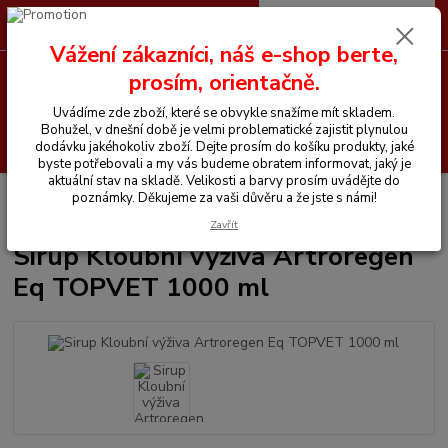
0
ks
CZK
+420 605 255 500
za
0 Kč
Vážení zákazníci, náš e-shop berte,
prosím, orientačně.
Menu
Uvádíme zde zboží, které se obvykle snažíme mít skladem.
Bohužel, v dnešní době je velmi problematické zajistit plynulou
Hledat
dodávku jakéhokoliv zboží. Dejte prosím do košíku produkty, jaké
byste potřebovali a my vás budeme obratem informovat, jaký je
aktuální stav na skladě. Velikosti a barvy prosím uvádějte do
Úvod
Vitamíny a krmiva pro koně
Sirup Kloubní výživa Artroregen Eq
poznámky. Děkujeme za vaši důvěru a že jste s námi!
TOPVET 1000 ml
Zavřít
Sirup Kloubní výživa Artroregen
Eq TOPVET 1000 ml