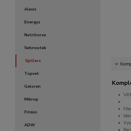
Alavis
Energys
Nutrihorse
Sehnoutek
Spillers
Kompl
Topvet
Komple
Geloren
Vět
Mikrop
Mas
Fitmin
Ide
Vys
ADW
Bez