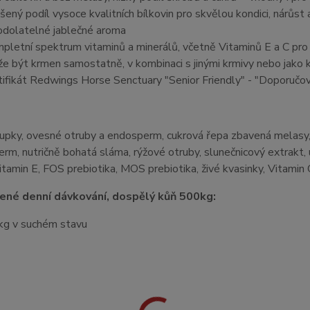
šený podíl vysoce kvalitních bílkovin pro skvělou kondici, nárůst
dolatelné jablečné aroma
pletní spektrum vitaminů a minerálů, včetně Vitaminů E a C pro
e být krmen samostatně, v kombinaci s jinými krmivy nebo jako 
tifikát Redwings Horse Senctuary "Senior Friendly" - "Doporučov
upky, ovesné otruby a endosperm, cukrová řepa zbavená melasy,
rm, nutričně bohatá sláma, rýžové otruby, slunečnicový extrakt, u
itamin E, FOS prebiotika, MOS prebiotika, živé kvasinky, Vitamin 
né denní dávkování, dospělý kůň 500kg:
kg v suchém stavu