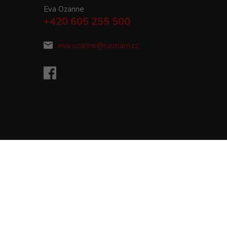
Eva Ozanne
+420 605 255 500
eva.ozanne@seznam.cz
Vytvořeno na
Eshop-rychle.cz