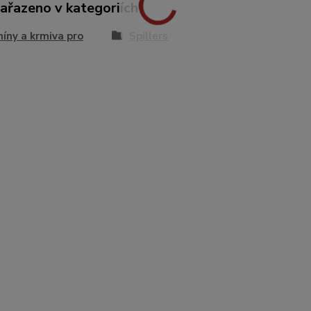
zařazeno v kategoriích
íny a krmiva pro
Spillers