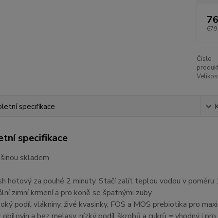
76
679
Číslo
produkt
Velikos
etní specifikace
tní specifikace
šinou skladem
h hotový za pouhé 2 minuty. Stačí zalít teplou vodou v poměru 
ální zimní krmení a pro koně se špatnými zuby
oký podíl vlákniny, živé kvasinky, FOS a MOS prebiotika pro maximá
 obilovin a bez melasy, nízký podíl škrobů a cukrů = vhodný i pro