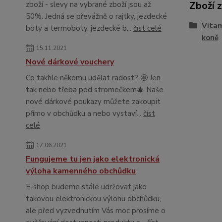
Zboží 
zboží - slevy na vybrané zboží jsou až
50%. Jedná se převážně o rajtky, jezdecké
Vitam
boty a termoboty, jezdecké b...
číst celé
koně
15.11.2021
Nové dárkové vouchery
Co takhle někomu udělat radost? 🤩 Jen
tak nebo třeba pod stromečkem🎄 Naše
nové dárkové poukazy můžete zakoupit
přímo v obchůdku a nebo vystaví...
číst
celé
17.06.2021
Fungujeme tu jen jako elektronická
výloha kamenného obchůdku
E-shop budeme stále udržovat jako
takovou elektronickou výlohu obchůdku,
ale před vyzvednutím Vás moc prosíme o