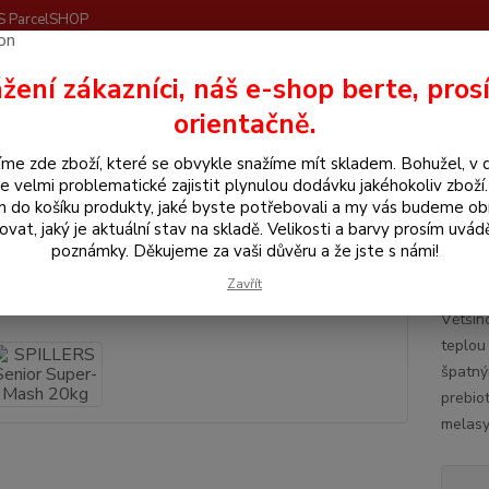
S ParcelSHOP
Nevíte
žení zákazníci, náš e-shop berte, pros
Hledat
+420
orientačně.
me zde zboží, které se obvykle snažíme mít skladem. Bohužel, v 
itamíny a krmiva pro koně
Spillers
SPILLERS Senior Super-Mash 20
e velmi problematické zajistit plynulou dodávku jakéhokoliv zboží
m do košíku produkty, jaké byste potřebovali a my vás budeme o
LERS Senior Super-Mash 20kg
ovat, jaký je aktuální stav na skladě. Velikosti a barvy prosím uvád
poznámky. Děkujeme za vaši důvěru a že jste s námi!
Seni
Zavřít
Většin
teplou
špatný
prebiot
melasy,