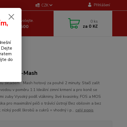
Přihlášení
CZK
 si rady? Zavolejte.
ím,
0
ks
za
0 Kč
 605 255 500
dnešní
kg
. Dejte
bratem
ějte do
or Super-Mash
ou skladem Mash hotový za pouhé 2 minuty. Stačí zalít
 vodou v poměru 1:1 Ideální zimní krmení a pro koně se
mi zuby Vysoký podíl vlákniny, živé kvasinky, FOS a MOS
ika pro maximální péči o trávící ústrojí Bez obilovin a bez
 nízký podíl škrobů a cukrů = vhodný i p...
celý popis