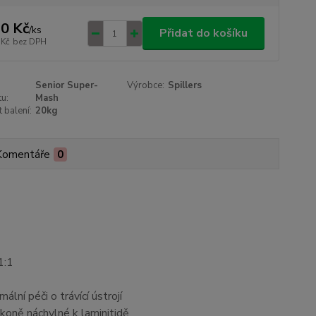
0 Kč
/
ks
Přidat do košíku
 Kč
bez DPH
Senior Super-
Výrobce:
Spillers
u:
Mash
t balení:
20kg
Komentáře
0
1:1
lní péči o trávící ústrojí
 koně náchylné k laminitidě