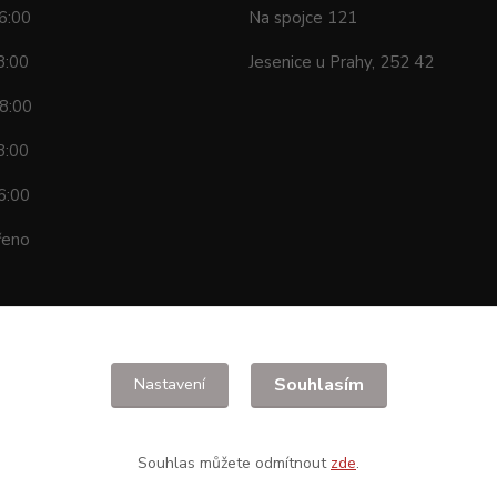
6:00
Na spojce 121
8:00
Jesenice u Prahy, 252 42
8:00
8:00
6:00
řeno
Souhlasím
Nastavení
Souhlas můžete odmítnout
zde
.