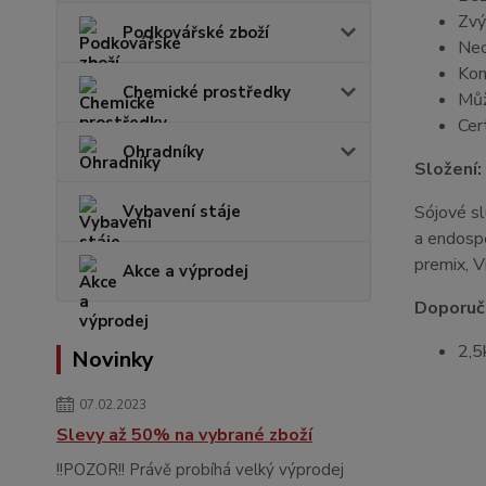
Zvý
Podkovářské zboží
Neo
Kom
Chemické prostředky
Můž
Cer
Ohradníky
Složení:
Vybavení stáje
Sójové sl
a endospe
premix, V
Akce a výprodej
Doporuče
2,5
Novinky
07.02.2023
Slevy až 50% na vybrané zboží
!!POZOR!! Právě probíhá velký výprodej