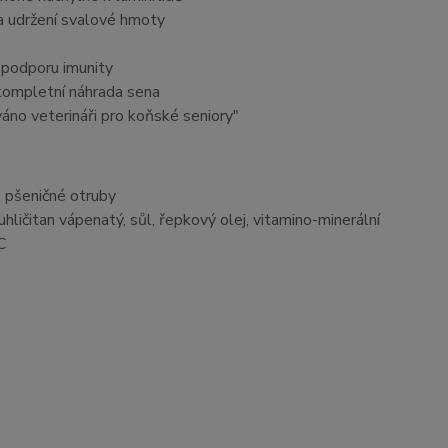
 a udržení svalové hmoty
 podporu imunity
kompletní náhrada sena
áno veterináři pro koňské seniory"
 pšeničné otruby
hličitan vápenatý, sůl, řepkový olej, vitamino-minerální
C