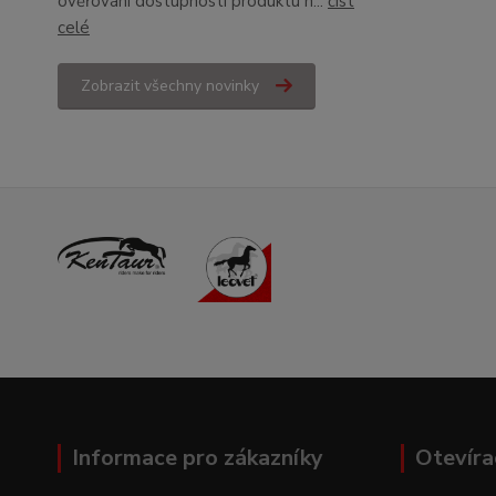
ověřování dostupnosti produktu n...
číst
celé
Zobrazit všechny novinky
Informace pro zákazníky
Otevíra