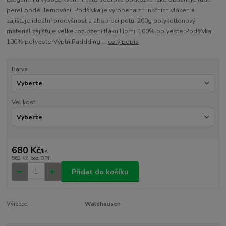
perel podél lemování. Podšívka je vyrobena z funkčních vláken a
zajišťuje ideální prodyšnost a absorpci potu. 200g polykottonový
materiál zajišťuje velké rozložení tlaku.Horní: 100% polyesterPodšívka:
100% polyesterVýplň:Paddding:...
celý popis
Barva
Velikost
680 Kč
/
ks
562 Kč
bez DPH
Přidat do košíku
Výrobce:
Waldhausen