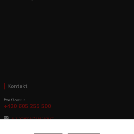
Kontakt
Eva Ozanne
+420 605 255 500
eva.ozanne@seznam.cz