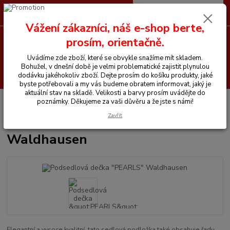
0
ks
CZK
+420 605 255 500
za
0 Kč
Vážení zákazníci, náš e-shop berte,
prosím, orientačně.
Menu
Uvádíme zde zboží, které se obvykle snažíme mít skladem.
Bohužel, v dnešní době je velmi problematické zajistit plynulou
Hledat
dodávku jakéhokoliv zboží. Dejte prosím do košíku produkty, jaké
byste potřebovali a my vás budeme obratem informovat, jaký je
aktuální stav na skladě. Velikosti a barvy prosím uvádějte do
Úvod
Vše pro koně
Podsedlová dečka "PEARLS" Waldhausen
poznámky. Děkujeme za vaši důvěru a že jste s námi!
Zavřít
Podsedlová dečka "PEARLS"
Waldhausen
Elegantní a vysoce kvalitní, tato sedlová podložka také obsahuje řadu