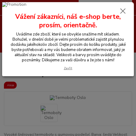
0
ks
CZK
+420 605 255 500
za
0 Kč
Vážení zákazníci, náš e-shop berte,
prosím, orientačně.
Menu
Uvádíme zde zboží, které se obvykle snažíme mít skladem.
Bohužel, v dnešní době je velmi problematické zajistit plynulou
Hledat
dodávku jakéhokoliv zboží. Dejte prosím do košíku produkty, jaké
byste potřebovali a my vás budeme obratem informovat, jaký je
aktuální stav na skladě. Velikosti a barvy prosím uvádějte do
Úvod
Vše pro jezdce
Jezdecké boty
Termoboty Oslo
poznámky. Děkujeme za vaši důvěru a že jste s námi!
Zavřít
Termoboty Oslo
Akce
Vysoké šněrovací termoboty s gumovou podešví. Barva: šedá Velikost: