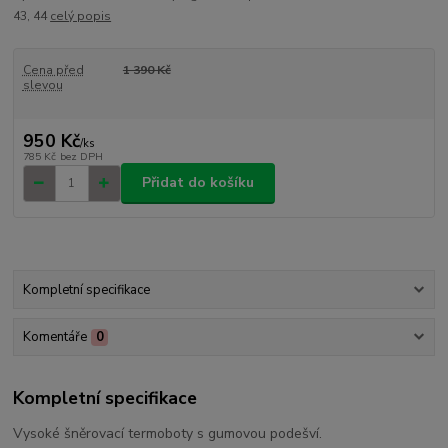
43, 44
celý popis
Cena před
1 390 Kč
slevou
950 Kč
/
ks
785 Kč
bez DPH
Přidat do košíku
Kompletní specifikace
Komentáře
0
Kompletní specifikace
Vysoké šněrovací termoboty s gumovou podešví.