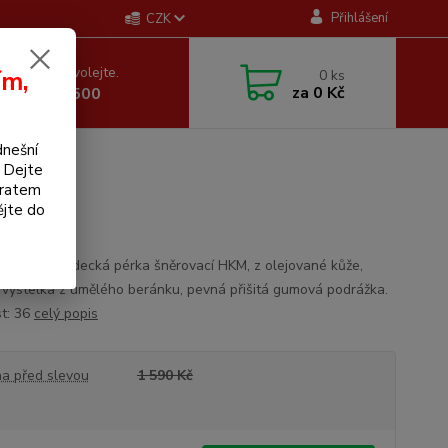
Přihlášení
CZK
 si rady? Zavolejte.
ím,
0
ks
za
0 Kč
 605 255 500
dnešní
. Dejte
bratem
ánkem
ějte do
ná zimní jezdecká pérka šněrovací HKM, z olejované kůže,
á výstelka z umělého beránku, pevná přišitá gumová podrážka.
st: 36
celý popis
a před slevou
1 590 Kč