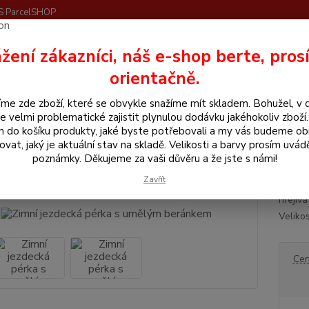
S ParcelSHOP
Nevíte
žení zákazníci, náš e-shop berte, pros
Hledat
+420
orientačně.
me zde zboží, které se obvykle snažíme mít skladem. Bohužel, v 
še pro jezdce
Zimní jezdecká pérka s umělým beránkem
e velmi problematické zajistit plynulou dodávku jakéhokoliv zboží
m do košíku produkty, jaké byste potřebovali a my vás budeme o
í jezdecká pérka s umělým ber
ovat, jaký je aktuální stav na skladě. Velikosti a barvy prosím uvád
poznámky. Děkujeme za vaši důvěru a že jste s námi!
Zavřít
Oblíbe
hřejiv
Veliko
Cen