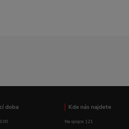
cí doba
Kde nás najdete
6:00
Na spojce 121