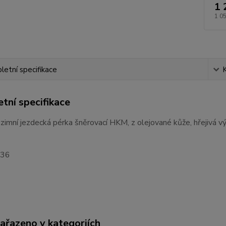
1 
1 0
etní specifikace
tní specifikace
zimní jezdecká pérka šněrovací HKM, z olejované kůže, hřejivá 
 36
zařazeno v kategoriích