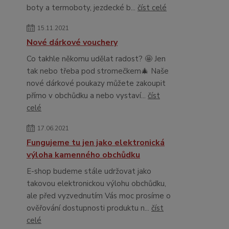
boty a termoboty, jezdecké b...
číst celé
15.11.2021
Nové dárkové vouchery
Co takhle někomu udělat radost? 🤩 Jen
tak nebo třeba pod stromečkem🎄 Naše
nové dárkové poukazy můžete zakoupit
přímo v obchůdku a nebo vystaví...
číst
celé
17.06.2021
Fungujeme tu jen jako elektronická
výloha kamenného obchůdku
E-shop budeme stále udržovat jako
takovou elektronickou výlohu obchůdku,
ale před vyzvednutím Vás moc prosíme o
ověřování dostupnosti produktu n...
číst
celé