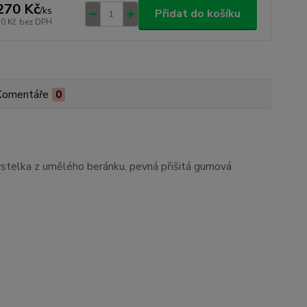
270 Kč
/
ks
Přidat do košíku
50 Kč
bez DPH
Komentáře
0
výstelka z umělého beránku, pevná přišitá gumová