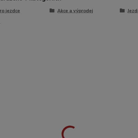
ro jezdce
Akce a výprodej
Jezd
a