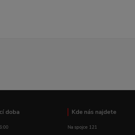
cí doba
Kde nás najdete
6:00
Na spojce 121