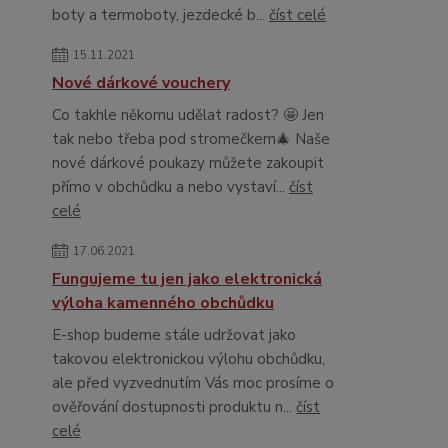
boty a termoboty, jezdecké b...
číst celé
15.11.2021
Nové dárkové vouchery
Co takhle někomu udělat radost? 🤩 Jen
tak nebo třeba pod stromečkem🎄 Naše
nové dárkové poukazy můžete zakoupit
přímo v obchůdku a nebo vystaví...
číst
celé
17.06.2021
Fungujeme tu jen jako elektronická
výloha kamenného obchůdku
E-shop budeme stále udržovat jako
takovou elektronickou výlohu obchůdku,
ale před vyzvednutím Vás moc prosíme o
ověřování dostupnosti produktu n...
číst
celé