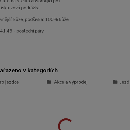
ímatelná stélka absorbující pot
tiskluzová podrážka
 vnější: kůže, podšívka: 100% kůže
 41,43 - poslední páry
zařazeno v kategoriích
ro jezdce
Akce a výprodej
Jezd