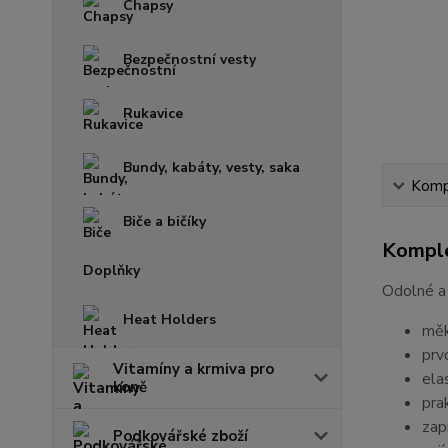
Chapsy
Bezpečnostní vesty
Rukavice
Bundy, kabáty, vesty, saka
Kompl
Biče a bičíky
Komple
Doplňky
Odolné a 
Heat Holders
měk
prv
Vitamíny a krmiva pro
ela
koně
pra
zapí
Podkovářské zboží