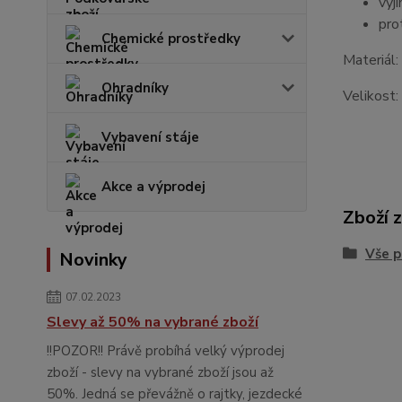
vyj
pro
Chemické prostředky
Materiál:
Ohradníky
Velikost:
Vybavení stáje
Akce a výprodej
Zboží 
Vše p
Novinky
07.02.2023
Slevy až 50% na vybrané zboží
!!POZOR!! Právě probíhá velký výprodej
zboží - slevy na vybrané zboží jsou až
50%. Jedná se převážně o rajtky, jezdecké