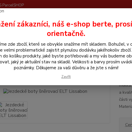
S ParcelSHOP
Nevíte
žení zákazníci, náš e-shop berte, pros
Hledat
+420
orientačně.
me zde zboží, které se obvykle snažíme mít skladem. Bohužel, v 
še pro jezdce
Jezdecké boty šněrovací ELT Lissabon
e velmi problematické zajistit plynulou dodávku jakéhokoliv zboží
m do košíku produkty, jaké byste potřebovali a my vás budeme o
ecké boty šněrovací ELT Lissabo
ovat, jaký je aktuální stav na skladě. Velikosti a barvy prosím uvád
poznámky. Děkujeme za vaši důvěru a že jste s námi!
Zavřít
Odolné
měkká,
a kvali
části v
Materiá
Cen