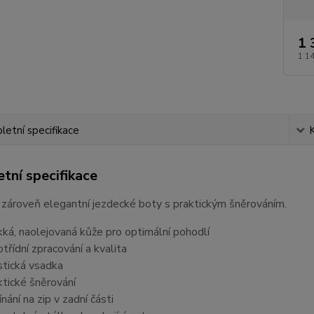
1 
1 1
etní specifikace
tní specifikace
zároveň elegantní jezdecké boty s praktickým šněrováním.
ká, naolejovaná kůže pro optimální pohodlí
otřídní zpracování a kvalita
stická vsadka
ktické šněrování
nání na zip v zadní části