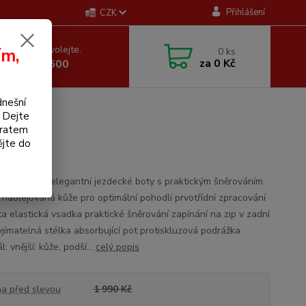
Přihlášení
CZK
 si rady? Zavolejte.
ím,
0
ks
za
0 Kč
 605 255 500
dnešní
. Dejte
bratem
n
ějte do
 a zároveň elegantní jezdecké boty s praktickým šněrováním.
 naolejovaná kůže pro optimální pohodlí prvotřídní zpracování
ta elastická vsadka praktické šněrování zapínání na zip v zadní
yjímatelná stélka absorbující pot protiskluzová podrážka
l: vnější: kůže, podší...
celý popis
a před slevou
1 990 Kč