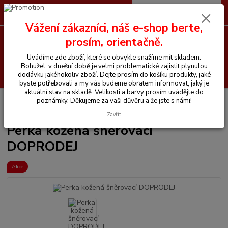
0
ks
CZK
+420 605 255 500
za
0 Kč
Vážení zákazníci, náš e-shop berte,
prosím, orientačně.
Menu
Uvádíme zde zboží, které se obvykle snažíme mít skladem.
Bohužel, v dnešní době je velmi problematické zajistit plynulou
Hledat
dodávku jakéhokoliv zboží. Dejte prosím do košíku produkty, jaké
byste potřebovali a my vás budeme obratem informovat, jaký je
aktuální stav na skladě. Velikosti a barvy prosím uvádějte do
Úvod
Vše pro jezdce
Jezdecké boty
Perka
Perka kožená šněrovací
poznámky. Děkujeme za vaši důvěru a že jste s námi!
DOPRODEJ
Zavřít
Perka kožená šněrovací
DOPRODEJ
Akce