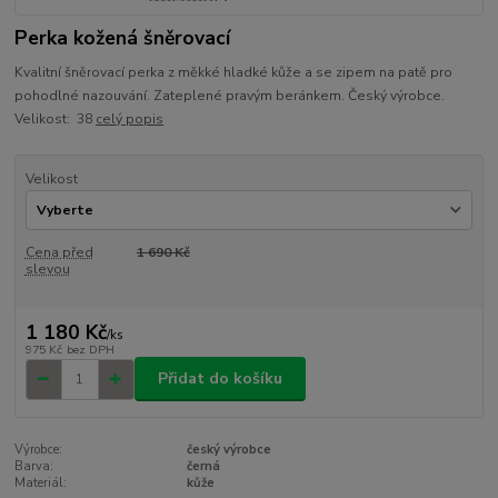
Perka kožená šněrovací
Kvalitní šněrovací perka z měkké hladké kůže a se zipem na patě pro
pohodlné nazouvání. Zateplené pravým beránkem. Český výrobce.
Velikost: 38
celý popis
Velikost
Cena před
1 690 Kč
slevou
1 180 Kč
/
ks
975 Kč
bez DPH
Přidat do košíku
Výrobce:
český výrobce
Barva:
černá
Materiál:
kůže