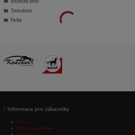
Jezdecké boty
Termoboty
Perka
Informace pro zákazníky
O nás
Obchodní podmínky
Fotogalerie