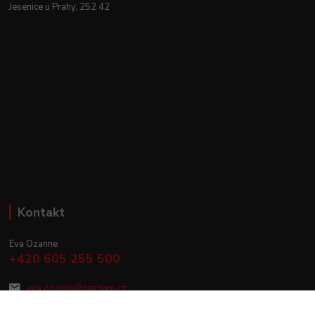
Jesenice u Prahy, 252 42
Kontakt
Eva Ozanne
+420 605 255 500
eva.ozanne@seznam.cz