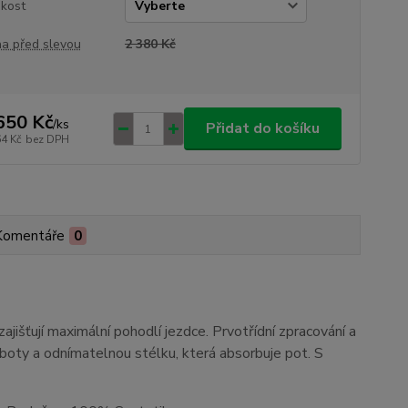
ikost
a před slevou
2 380 Kč
650 Kč
/
ks
Přidat do košíku
64 Kč
bez DPH
Komentáře
0
išťují maximální pohodlí jezdce. Prvotřídní zpracování a
h boty a odnímatelnou stélku, která absorbuje pot. S