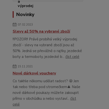
Novinky
07.02.2023
Slevy až 50% na vybrané zboží
!!POZOR!! Právě probíhá velký výprodej
zboží - slevy na vybrané zboží jsou až
50%. Jedná se převážně o rajtky, jezdecké
boty a termoboty, jezdecké b...
číst celé
15.11.2021
Nové dárkové vouchery
Co takhle někomu udělat radost? 🤩 Jen
tak nebo třeba pod stromečkem🎄 Naše
nové dárkové poukazy můžete zakoupit
přímo v obchůdku a nebo vystaví...
číst
celé