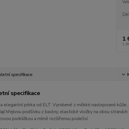
Vel
Cen
1 
1 3
etní specifikace
tní specifikace
a elegantní pérka od ELT. Vyrobené z měkké naolejované kůže, zaj
Mají hřejivou podšívku z bavlny, elastické vložky na obou stranác
zovou podrážkou a mírně rozšířenou podešví.