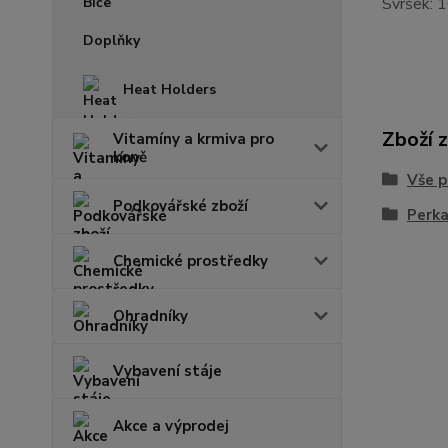
Svršek: 
Doplňky
Heat Holders
Zboží 
Vitamíny a krmiva pro
koně
Vše p
Podkovářské zboží
Perk
Chemické prostředky
Ohradníky
Vybavení stáje
Akce a výprodej