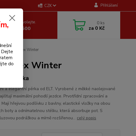
Přihlášení
CZK
 si rady? Zavolejte.
ím,
0
ks
za
0 Kč
 605 255 500
dnešní
 Nantes Flex Winter
. Dejte
bratem
s Flex Winter
ějte do
ecká perka
ní a elegantní pérka od ELT. Vyrobené z měkké naolejované
ajišťují maximální pohodlí jezdce. Prvotřídní zpracování a
. Mají hřejivou podšívku z bavlny, elastické vložky na obou
ch boty a odnímatelnou stélku, která absorbuje pot. S
kluzovou podrážkou a mírně rozšířenou...
celý popis