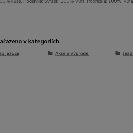
100% kůže, Podšívka: Svršek: 100% Vlna, Podrážka: 100%, Vln
zařazeno v kategoriích
ro jezdce
Akce a výprodej
Jezd
a