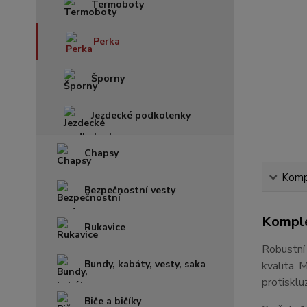
Termoboty
Perka
Šporny
Jezdecké podkolenky
Chapsy
Kompl
Bezpečnostní vesty
Komple
Rukavice
Robustní 
Bundy, kabáty, vesty, saka
kvalita. 
protisklu
Biče a bičíky