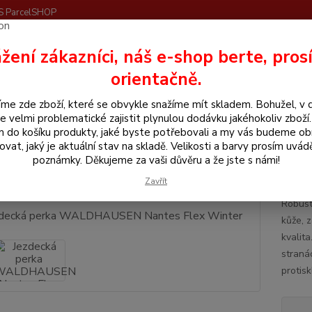
S ParcelSHOP
Nevíte
žení zákazníci, náš e-shop berte, pros
Hledat
+420
orientačně.
me zde zboží, které se obvykle snažíme mít skladem. Bohužel, v 
še pro jezdce
Jezdecké boty
Perka
Jezdecká perka WALDHAUSEN
e velmi problematické zajistit plynulou dodávku jakéhokoliv zboží
m do košíku produkty, jaké byste potřebovali a my vás budeme o
ecká perka WALDHAUSEN Nante
ovat, jaký je aktuální stav na skladě. Velikosti a barvy prosím uvád
poznámky. Děkujeme za vaši důvěru a že jste s námi!
Jezd
Zavřít
Robust
kůže, z
kvalita
straná
protis