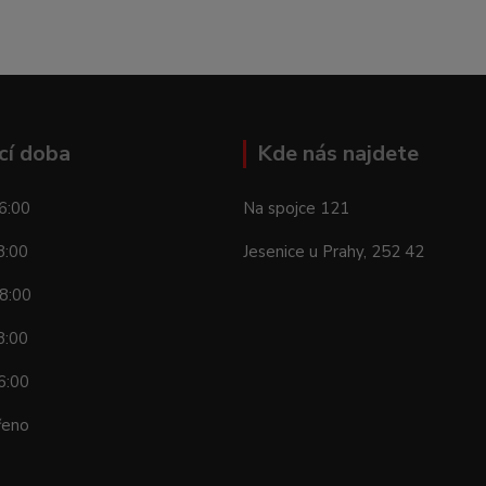
cí doba
Kde nás najdete
6:00
Na spojce 121
8:00
Jesenice u Prahy, 252 42
8:00
8:00
6:00
řeno