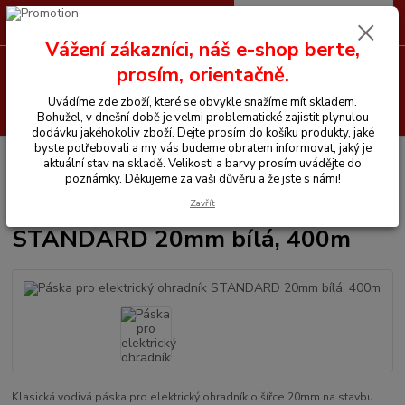
0
ks
CZK
+420 605 255 500
za
0 Kč
Vážení zákazníci, náš e-shop berte,
Menu
prosím, orientačně.
Uvádíme zde zboží, které se obvykle snažíme mít skladem.
Hledat
Bohužel, v dnešní době je velmi problematické zajistit plynulou
dodávku jakéhokoliv zboží. Dejte prosím do košíku produkty, jaké
byste potřebovali a my vás budeme obratem informovat, jaký je
Úvod
Ohradníky
Páska pro elektrický ohradník STANDARD 20mm bílá,
aktuální stav na skladě. Velikosti a barvy prosím uvádějte do
400m
poznámky. Děkujeme za vaši důvěru a že jste s námi!
Páska pro elektrický ohradník
Zavřít
STANDARD 20mm bílá, 400m
Klasická vodivá páska pro elektrický ohradník o šířce 20mm na stavbu