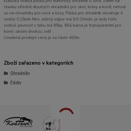
Klasická vodivá páska pro elektrický ohradník o šířce 20mm na
stavbu středně dlouhých ohradníků pro skot, krávy a koně; nehodí
se na ohradníky pro ovce a kozy. Páska pro ohradník obsahuje 4
vodiče 0,15mm Niro, měrný odpor má 9,5 Ohm/m, je tedy hůře
vodivá; pevnost v tahu má 85kp. Bílá barva je transparentní pro
koně i okolní divokou zvěř.
Uvedená prodejní cena je za návin 400m.
Zboží zařazeno v kategoriích
Ohradníky
Pásky