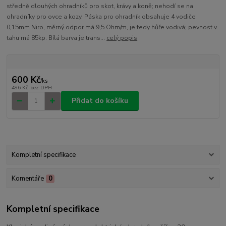
středně dlouhých ohradníků pro skot, krávy a koně; nehodí se na
ohradníky pro ovce a kozy. Páska pro ohradník obsahuje 4 vodiče
0,15mm Niro, měrný odpor má 9,5 Ohm/m, je tedy hůře vodivá; pevnost v
tahu má 85kp. Bílá barva je trans...
celý popis
600 Kč
/
ks
496 Kč
bez DPH
Přidat do košíku
Kompletní specifikace
Komentáře
0
Kompletní specifikace