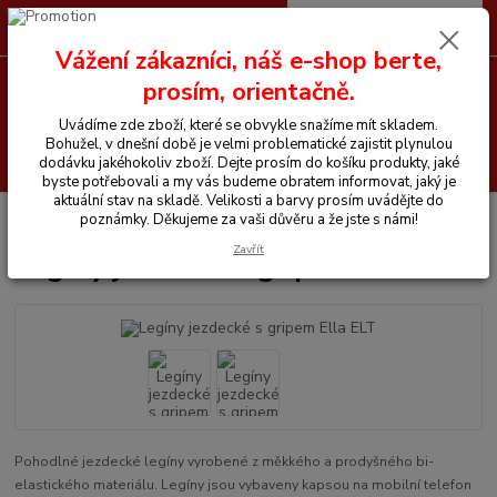
0
ks
CZK
+420 605 255 500
za
0 Kč
Vážení zákazníci, náš e-shop berte,
prosím, orientačně.
Menu
Uvádíme zde zboží, které se obvykle snažíme mít skladem.
Bohužel, v dnešní době je velmi problematické zajistit plynulou
Hledat
dodávku jakéhokoliv zboží. Dejte prosím do košíku produkty, jaké
byste potřebovali a my vás budeme obratem informovat, jaký je
aktuální stav na skladě. Velikosti a barvy prosím uvádějte do
Úvod
Vše pro jezdce
Legíny jezdecké s gripem Ella ELT
poznámky. Děkujeme za vaši důvěru a že jste s námi!
Zavřít
Legíny jezdecké s gripem Ella ELT
Pohodlné jezdecké legíny vyrobené z měkkého a prodyšného bi-
elastického materiálu. Legíny jsou vybaveny kapsou na mobilní telefon