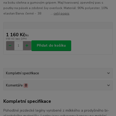
na boku stehna a gumovým gripem. Mají tvarovaný, zpevněný pas s
poutky na pásek a zdobné švy overlock. Materiál: 90% polyester, 10%
elastan Barva: černé - 38 ...
celý popis
1 160 Kč
/
ks
959 Kč
bez DPH
Přidat do košíku
Kompletní specifikace
Komentáře
0
Kompletní specifikace
Pohodlné jezdecké legíny vyrobené z měkkého a prodyšného bi-
elastického materiálu. Legíny jsou vybaveny kapsou na mobilní