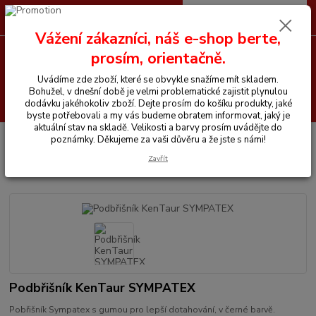
0
ks
CZK
+420 605 255 500
za
0 Kč
Vážení zákazníci, náš e-shop berte,
prosím, orientačně.
Menu
Uvádíme zde zboží, které se obvykle snažíme mít skladem.
Bohužel, v dnešní době je velmi problematické zajistit plynulou
Hledat
dodávku jakéhokoliv zboží. Dejte prosím do košíku produkty, jaké
byste potřebovali a my vás budeme obratem informovat, jaký je
aktuální stav na skladě. Velikosti a barvy prosím uvádějte do
Úvod
Vše pro koně
Podbříšníky
Podbřišník KenTaur SYMPATEX
poznámky. Děkujeme za vaši důvěru a že jste s námi!
Zavřít
Podbřišník KenTaur SYMPATEX
Podbřišník KenTaur SYMPATEX
Pobřišník Sympatex s gumou pro lepší dotahování, v černé barvě.