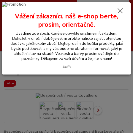
0
ks
CZK
+420 605 255 500
za
0 Kč
Vážení zákazníci, náš e-shop berte,
prosím, orientačně.
Menu
Uvádíme zde zboží, které se obvykle snažíme mít skladem.
Bohužel, v dnešní době je velmi problematické zajistit plynulou
Hledat
dodávku jakéhokoliv zboží. Dejte prosím do košíku produkty, jaké
byste potřebovali a my vás budeme obratem informovat, jaký je
aktuální stav na skladě. Velikosti a barvy prosím uvádějte do
Úvod
Vše pro jezdce
Bezpečnostní vesta Covalliero
poznámky. Děkujeme za vaši důvěru a že jste s námi!
Zavřít
Bezpečnostní vesta Covalliero
Akce
Bezpečnostní vesta splňující bezpečnostní standard Beta Level3 a EN