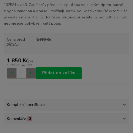
13258 Level3. Zapínání v předu na zip, klopa se suchým zipem, suché
zipy na ramenou a v pase umožňují úpravu velikosti vesty. Déky tomu, že
je vesta z menších dílů, dobře se přizpůsobí na těle, je pohodlná a nijak
neomezuje pohyb je...
celý popis
Cena před
2 650 Kč
slevou
1 850 Kč
/
ks
1 529 Kč
bez DPH
Přidat do košíku
Kompletní specifikace
Komentáře
0