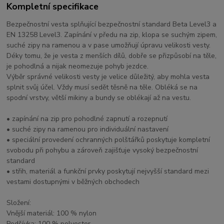
Kompletní specifikace
Bezpečnostní vesta splňující bezpečnostní standard Beta Level3 a
EN 13258 Level3. Zapínání v předu na zip, klopa se suchým zipem,
suché zipy na ramenou a v pase umožňují úpravu velikosti vesty.
Déky tomu, že je vesta z menších dílů, dobře se přizpůsobí na těle,
je pohodlná a nijak neomezuje pohyb jezdce.
Výběr správné velikosti vesty je velice důležitý, aby mohla vesta
splnit svůj účel. Vždy musí sedět těsně na těle. Obléká se na
spodní vrstvy, větší mikiny a bundy se oblékají až na vestu.
• zapínání na zip pro pohodlné zapnutí a rozepnutí
• suché zipy na ramenou pro individuální nastavení
• speciální provedení ochranných polštářků poskytuje kompletní
svobodu při pohybu a zároveň zajišťuje vysoký bezpečnostní
standard
• střih, materiál a funkční prvky poskytují nejvyšší standard mezi
vestami dostupnými v běžných obchodech
Složení:
Vnější materiál: 100 % nylon
Podšívka: 100 % polyester