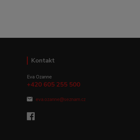
Kontakt
Eva Ozanne
+420 605 255 500
eva.ozanne@seznam.cz