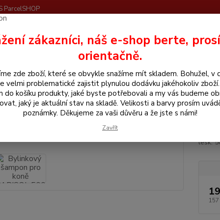
S ParcelSHOP
Nevíte
žení zákazníci, náš e-shop berte, pros
Hledat
+420
orientačně.
me zde zboží, které se obvykle snažíme mít skladem. Bohužel, v 
hemické prostředky
Bylinkový šampon pro koně PARISOL 500 ml
e velmi problematické zajistit plynulou dodávku jakéhokoliv zboží
m do košíku produkty, jaké byste potřebovali a my vás budeme o
nkový šampon pro koně PARISO
ovat, jaký je aktuální stav na skladě. Velikosti a barvy prosím uvád
poznámky. Děkujeme za vaši důvěru a že jste s námi!
Zavřít
Rozpou
lesk. 
19
157