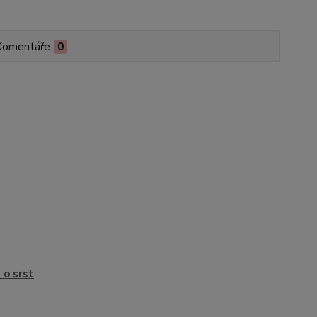
Komentáře
0
 o srst