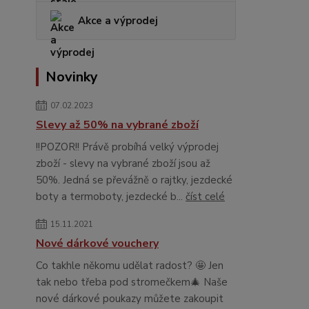
Akce a výprodej
Novinky
07.02.2023
Slevy až 50% na vybrané zboží
!!POZOR!! Právě probíhá velký výprodej
zboží - slevy na vybrané zboží jsou až
50%. Jedná se převážně o rajtky, jezdecké
boty a termoboty, jezdecké b...
číst celé
15.11.2021
Nové dárkové vouchery
Co takhle někomu udělat radost? 🤩 Jen
tak nebo třeba pod stromečkem🎄 Naše
nové dárkové poukazy můžete zakoupit