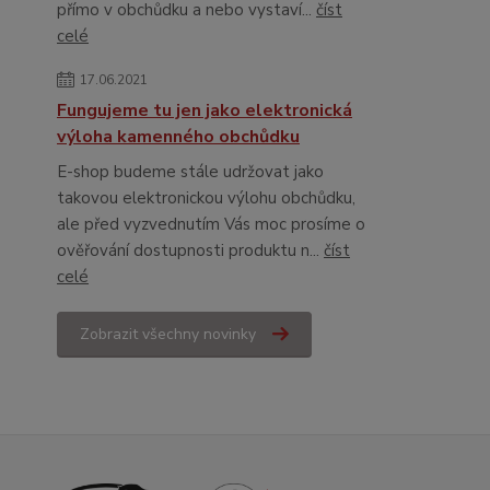
přímo v obchůdku a nebo vystaví...
číst
celé
17.06.2021
Fungujeme tu jen jako elektronická
výloha kamenného obchůdku
E-shop budeme stále udržovat jako
takovou elektronickou výlohu obchůdku,
ale před vyzvednutím Vás moc prosíme o
ověřování dostupnosti produktu n...
číst
celé
Zobrazit všechny novinky