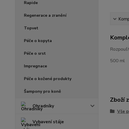
Rapide
Regenerace a zranění
Kompl
Topvet
Komple
Péče o kopyta
Rozpouští
Péče o srst
500 ml
Impregnace
Péče o kožené produkty
Šampony pro koně
Zboží 
Ohradníky
Vše p
Vybavení stáje