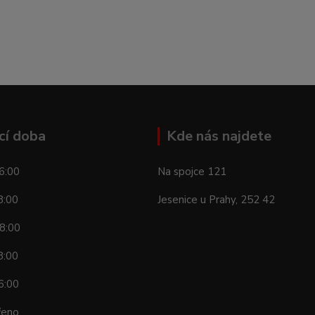
cí doba
Kde nás najdete
6:00
Na spojce 121
8:00
Jesenice u Prahy, 252 42
8:00
8:00
6:00
řeno