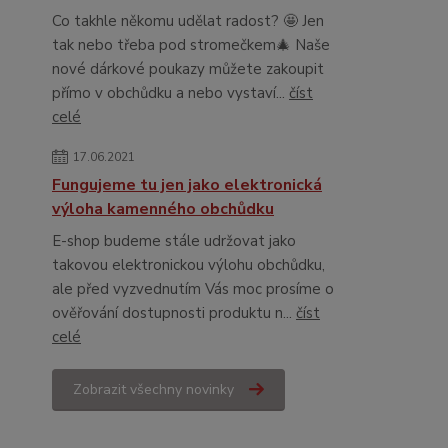
Co takhle někomu udělat radost? 🤩 Jen
tak nebo třeba pod stromečkem🎄 Naše
nové dárkové poukazy můžete zakoupit
přímo v obchůdku a nebo vystaví...
číst
celé
17.06.2021
Fungujeme tu jen jako elektronická
výloha kamenného obchůdku
E-shop budeme stále udržovat jako
takovou elektronickou výlohu obchůdku,
ale před vyzvednutím Vás moc prosíme o
ověřování dostupnosti produktu n...
číst
celé
Zobrazit všechny novinky