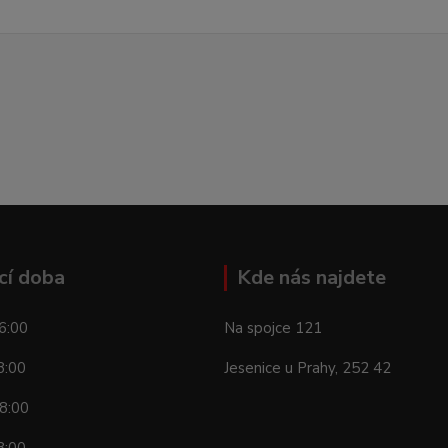
cí doba
Kde nás najdete
6:00
Na spojce 121
8:00
Jesenice u Prahy, 252 42
8:00