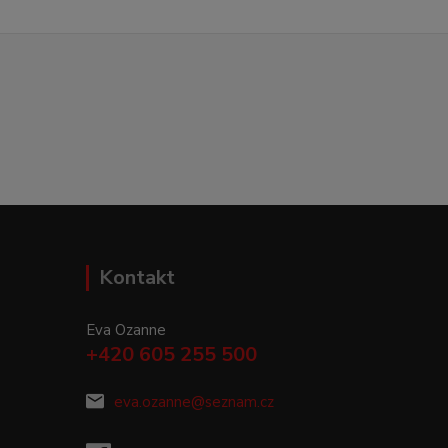
Kontakt
Eva Ozanne
+420 605 255 500
eva.ozanne@seznam.cz