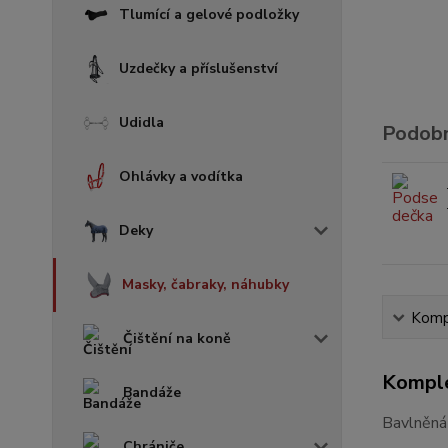
Tlumící a gelové podložky
Uzdečky a příslušenství
Udidla
Podobn
Ohlávky a vodítka
Deky
Masky, čabraky, náhubky
Kompl
Čištění na koně
Komple
Bandáže
Bavlněná
Chrániče