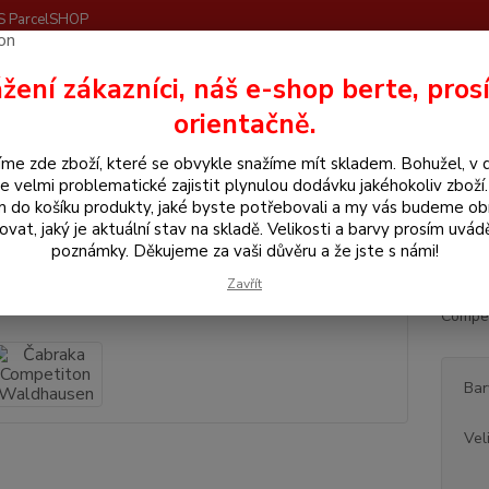
S ParcelSHOP
Nevíte
žení zákazníci, náš e-shop berte, pros
Hledat
+420
orientačně.
me zde zboží, které se obvykle snažíme mít skladem. Bohužel, v 
še pro koně
Masky, čabraky, náhubky
Čabraka Competiton Waldhau
e velmi problematické zajistit plynulou dodávku jakéhokoliv zboží
m do košíku produkty, jaké byste potřebovali a my vás budeme o
aka Competiton Waldhausen
ovat, jaký je aktuální stav na skladě. Velikosti a barvy prosím uvád
poznámky. Děkujeme za vaši důvěru a že jste s námi!
Zavřít
Bavlně
Compet
Bar
Vel