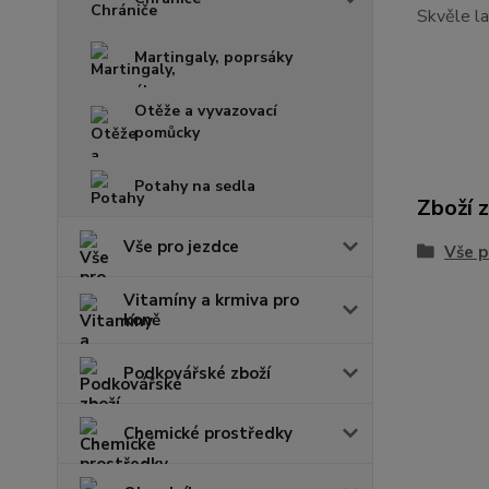
Skvěle la
Martingaly, poprsáky
Otěže a vyvazovací
pomůcky
Potahy na sedla
Zboží 
Vše pro jezdce
Vše p
Vitamíny a krmiva pro
koně
Podkovářské zboží
Chemické prostředky