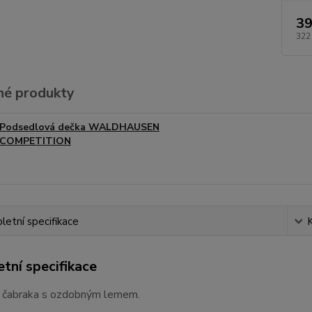
39
322
é produkty
Podsedlová dečka WALDHAUSEN
COMPETITION
etní specifikace
tní specifikace
 čabraka s ozdobným lemem.