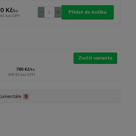
0 Kč
/
ks
Přidat do košíku
 Kč
bez DPH
Zvolit variantu
780 Kč
/
ks
645 Kč
bez DPH
Komentáře
0