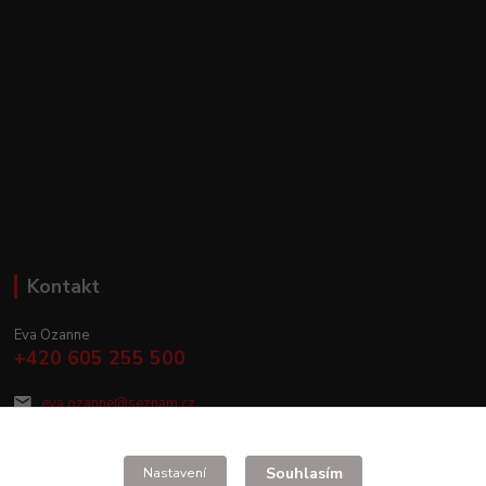
Kontakt
Eva Ozanne
+420 605 255 500
eva.ozanne@seznam.cz
Souhlasím
Nastavení