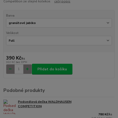
Competition ze stejné kolekce.
celý popis
Barva
Velikost
390 Kč
/
ks
322 Kč
bez DPH
Přidat do košíku
Podobné produkty
Podsedlová dečka WALDHAUSEN
COMPETITION
780 Kč
/
ks