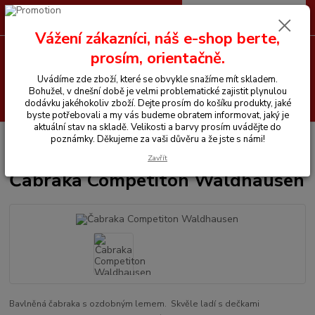
0
ks
CZK
+420 605 255 500
za
0 Kč
Vážení zákazníci, náš e-shop berte,
prosím, orientačně.
Menu
Uvádíme zde zboží, které se obvykle snažíme mít skladem.
Bohužel, v dnešní době je velmi problematické zajistit plynulou
Hledat
dodávku jakéhokoliv zboží. Dejte prosím do košíku produkty, jaké
byste potřebovali a my vás budeme obratem informovat, jaký je
aktuální stav na skladě. Velikosti a barvy prosím uvádějte do
Úvod
Vše pro koně
Masky, čabraky, náhubky
Čabraka Competiton
poznámky. Děkujeme za vaši důvěru a že jste s námi!
Waldhausen
Zavřít
Čabraka Competiton Waldhausen
Bavlněná čabraka s ozdobným lemem. Skvěle ladí s dečkami